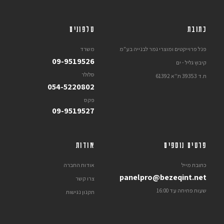
כתובת
טלפונים
פנל פרוייקטים ומוצרי גמר לבנייה בע"מ
משרד
09-9519526
קיבוץ גליל - ים
סלולר
ת.ד 39353 ת''א 61392
054-5220802
פקס
09-9519527
פרטים נוספים
אודות
כתובת מייל
אודות החברה
panelpro@bezeqint.net
צרו קשר
שעות פתיחה עד 16:00
תקנון נגישות