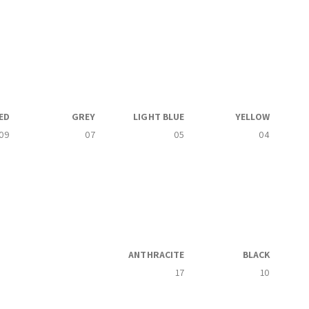
ED
GREY
LIGHT BLUE
YELLOW
09
07
05
04
ANTHRACITE
BLACK
17
10