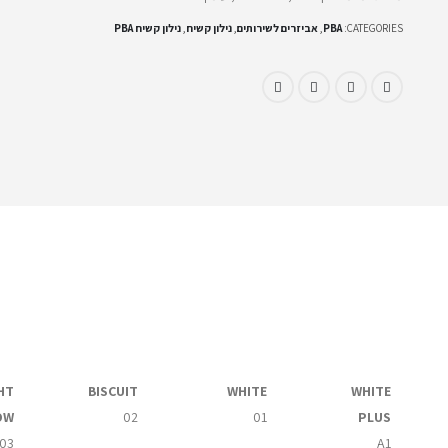
CATEGORIES:
PBA
,
אביזרים לשירותים
,
נילון קשיח
,
נילון קשיח PBA
HT
BISCUIT
WHITE
WHITE
OW
02
01
PLUS
03
A1