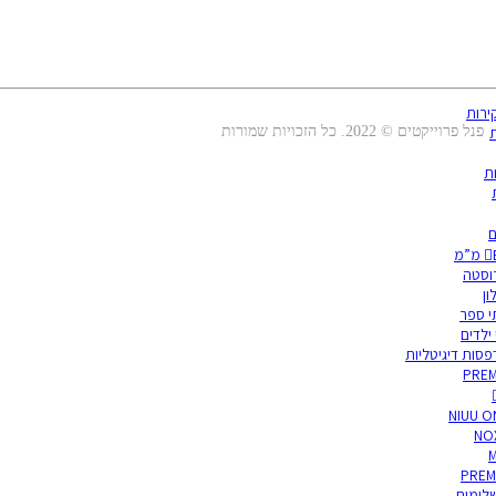
ירות
פנל פרוייקטים © 2022. כל הזכויות שמורות
ת
ת
ם
רוסטה
לון
י ספר
 ילדים
סות דיגיטליות
PREM
NIUU O
NO
M
PREM
לימים