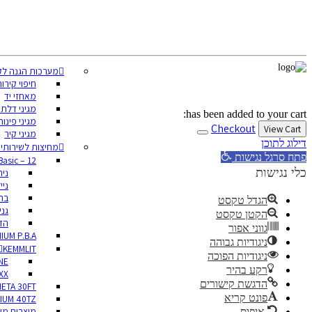
עקבו אחרינו
מערכות הגנה לק
חיפוי קירו
מאחזי יד
מגיני דלתו
has been added to your cart:
מגיני פינות
Checkout
View Cart
מגיני קיר
דילוג לתוכן
מחיצות לשירותי
פתח סרגל נגישות
Basic – 12 מ”מ
כלי נגישות
ני
ניי
בת
הגדל טקסט
גני
הקטן טקסט
הדפ
גווני אפור
IUM P.B.A
ניגודיות גבוהה
KEMMLIT
ניגודיות הפוכה
NE
רקע בהיר
XX
הדגשת קישורים
ETA 30FT
פונט קריא
IUM 40TZ
מוצרים מש
איפוס