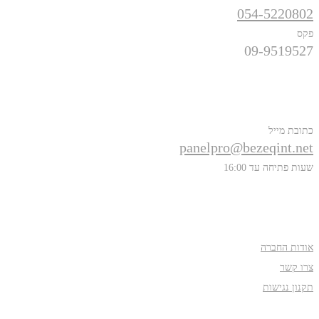
054-5220802
פקס
09-9519527
פרטים נוספים
כתובת מייל
panelpro@bezeqint.net
שעות פתיחה עד 16:00
אודות
אודות החברה
צרו קשר
תקנון נגישות