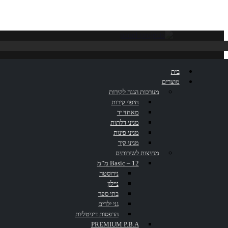
קולב בודד PIGH74
בית
מוצרים
מערכות הגנה לקירות
חיפוי קירות
דף הבית
»
קטלוג
»
קולב בודד PIGH74
מאחזי יד
מגיני דלתות
מגיני פינות
מגיני קיר
מחיצות לשירותים
Basic – 12 מ”מ
נירוסטה
ניילון
בתי ספר
גני ילדים
הדפסות דיגיטליות
PREMIUM P.B.A