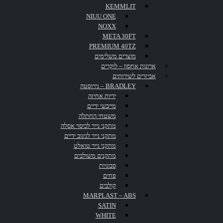
KEMMLIT
NIUU ONE
NOXX
META 30FT
PREMIUM 40TZ
קולב בודד PIGH74
מוצרים משלימים
ארונות אחסון – לוקרים
סבונייה מרושתת אופקית PIGH77
אביזרים לשירותים
רצועת קולבים שלישיה PIGH75
BRADLEY – נירוסטה
קולב בודד (זוג)
ידיות אחיזה
מייבשי ידיים
חומר: פליז בציפוי ניקל וכרום
משטחי החתלה
מידות במ”מ: ר-18, א-18, ע-30
מתקני נייר לכיסוי אסלה
מתקני נייר לניגוב ידיים
IBB סדרת GRAND HOTEL
Categories:
,
אביזרי אמבטיה
מתקני נייר טואלט
פייסבוק
לינקדאין
גוגל +
אימייל
מתקנים משולבים
סבוניות
פחים
קולבים
MARPLAST – ABS
SATIN
בית
WHITE