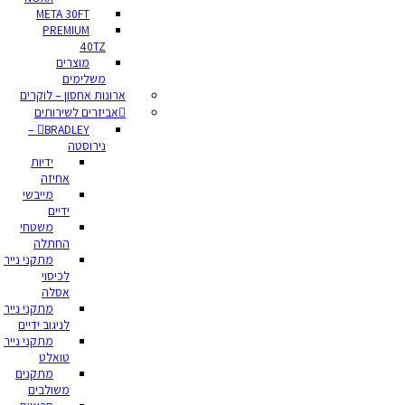
META 30FT
PREMIUM
40TZ
מוצרים
משלימים
ארונות אחסון – לוקרים
אביזרים לשירותים
BRADLEY –
נירוסטה
ידיות
אחיזה
מייבשי
ידיים
משטחי
החתלה
מתקני נייר
לכיסוי
אסלה
מתקני נייר
לניגוב ידיים
מתקני נייר
טואלט
מתקנים
משולבים