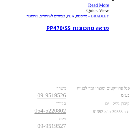
Read More
Quick View
BRADLEY – נירוסטה
,
PBA
,
אביזרים לשירותים
,
נירוסטה
מראה מתכווננת  PP470/SS
כתובת
טלפונים
פנל פרוייקטים ומוצרי גמר לבנייה
משרד
09-9519526
בע"מ
קיבוץ גליל - ים
סלולר
054-5220802
ת.ד 39353 ת''א 61392
פקס
09-9519527