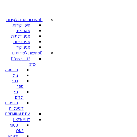
מערכות הגנה לקירות
חיפוי קירות
מאחזי יד
מגיני דלתות
מגיני פינות
מגיני קיר
מחיצות לשירותים
Basic – 12
מ”מ
נירוסטה
ניילון
בתי
ספר
גני
ילדים
הדפסות
דיגיטליות
PREMIUM P.B.A
KEMMLIT
NIUU
ONE
NOXX