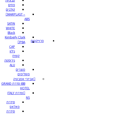
סבוניות
פחים
קולבים
MARPLAST –
ABS
SATIN
WHITE
Black
Kimberly Clark
פרוייקטים
PBA
CAP
נילון
קשיח
נירוסטה
ALU
מוצרים
משלימים
אביזרי אמבטיה
IBB סדרת GRAND
HOTEL
סדרת ITALY
NS
סידרת
פאלאס
סידרת