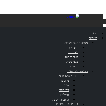
קולב כפול
בית
PP488D
מוצרים
מערכות הגנה לקירות
חיפוי קירות
מאחזי יד
מגיני דלתות
מגיני פינות
מגיני קיר
דף הבית
»
קטלוג
»
קולב כפול PP488D
מחיצות לשירותים
Basic – 12 מ”מ
נירוסטה
ניילון
בתי ספר
גני ילדים
הדפסות דיגיטליות
PREMIUM P.B.A