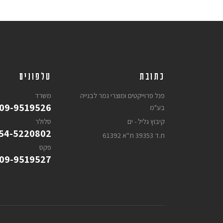
כתובת
טלפונים
פנל פרוייקטים ומוצרי גמר לבנייה
משרד
09-9519526
בע"מ
קיבוץ גליל - ים
סלולר
54-5220802
ת.ד 39353 ת''א 61392
פקס
09-9519527