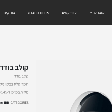
מוצרים
פרוייקטים
אודות החברה
צור קשר
קולב בודד PIAT08
קולב בודד
חומר: פליז בציפוי ניק
מידות במ”מ: ר-45, א-45 , ע-55
CATEGORIES:
IBB סדרת ATALANTA