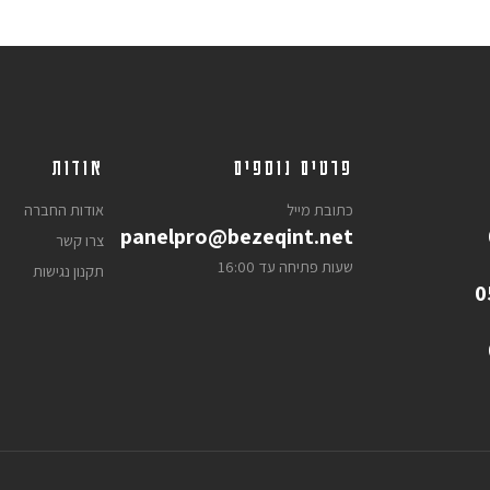
פרטים נוספים
אודות
כתובת מייל
אודות החברה
panelpro@bezeqint.net
צרו קשר
שעות פתיחה עד 16:00
תקנון נגישות
0