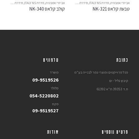
אביזרי אמבטיה
,
סדרת ITALY NS
,
סידרת קלאס
אביזרי אמבטיה
,
סדרת ITALY NS
,
סידרת קלאס
טבעת קלאס NK-321
קולב קלאס NK-340
כתובת
טלפונים
פנל פרוייקטים ומוצרי גמר לבנייה בע"מ
משרד
09-9519526
קיבוץ גליל - ים
סלולר
ת.ד 39353 ת''א 61392
054-5220802
פקס
09-9519527
פרטים נוספים
אודות