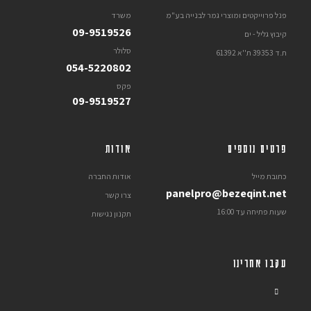
פנל פרוייקטים ומוצרי גמר לבנייה בע"מ
משרד
09-9519526
קיבוץ גליל - ים
סלולר
ת.ד 39353 ת''א 61392
054-5220802
פקס
09-9519527
פרטים נוספים
אודות
כתובת מייל
אודות החברה
panelpro@bezeqint.net
צרו קשר
שעות פתיחה עד 16:00
תקנון נגישות
עקבו אחרינו