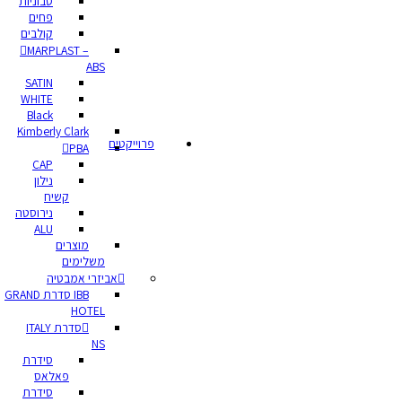
סבוניות
פחים
קולבים
MARPLAST –
ABS
SATIN
WHITE
Black
Kimberly Clark
פרוייקטים
PBA
CAP
נילון
קשיח
נירוסטה
ALU
מוצרים
משלימים
אביזרי אמבטיה
IBB סדרת GRAND
HOTEL
סדרת ITALY
NS
סידרת
פאלאס
סידרת