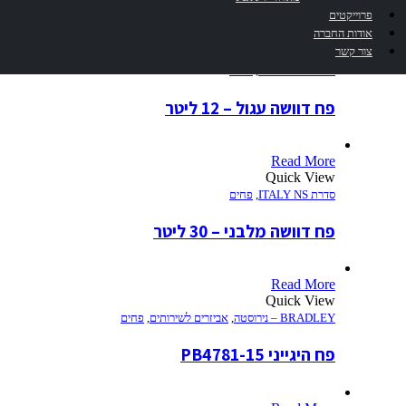
פרוייקטים
אודות החברה
Read More
צור קשר
Quick View
סדרת ITALY NS
,
פחים
פח דוושה עגול – 12 ליטר
Read More
Quick View
סדרת ITALY NS
,
פחים
פח דוושה מלבני – 30 ליטר
Read More
Quick View
BRADLEY – נירוסטה
,
אביזרים לשירותים
,
פחים
פח היגייני PB4781-15