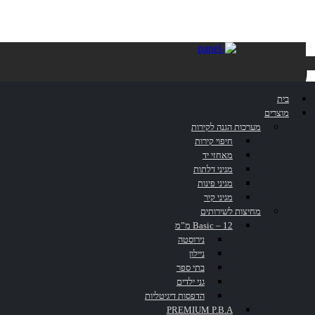
פח דוושה עגול-
בית
5 ליטר
מוצרים
מערכות הגנה לקירות
חיפוי קירות
מאחזי יד
מגיני דלתות
מגיני פינות
מגיני קיר
דף הבית
»
קטלוג
»
פח דוושה עגול- 5 ליטר
מחיצות לשירותים
Basic – 12 מ”מ
נירוסטה
ניילון
בתי ספר
גני ילדים
הדפסות דיגיטליות
PREMIUM P.B.A