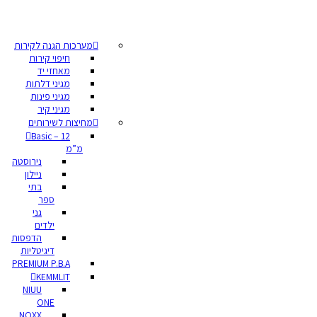
מערכות הגנה לקירות
חיפוי קירות
מאחזי יד
מגיני דלתות
מגיני פינות
מגיני קיר
מחיצות לשירותים
Basic – 12
מ”מ
נירוסטה
ניילון
בתי
ספר
גני
ילדים
הדפסות
דיגיטליות
PREMIUM P.B.A
KEMMLIT
NIUU
ONE
NOXX