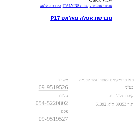
אביזרי אמבטיה
,
סדרת ITALY NS
,
סידרת פאלאס
מברשת אסלה פאלאס P17
כתובת
טלפונים
פנל פרוייקטים ומוצרי גמר לבנייה
משרד
09-9519526
בע"מ
קיבוץ גליל - ים
סלולר
054-5220802
ת.ד 39353 ת''א 61392
פקס
09-9519527