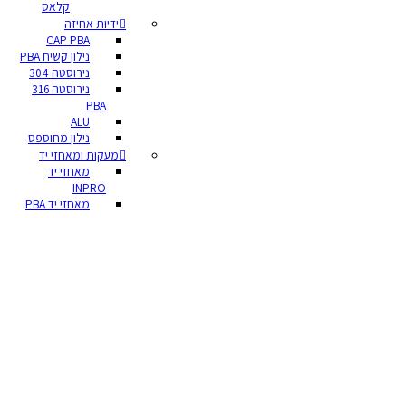
קלאס
ידיות אחיזה
CAP PBA
נילון קשיח PBA
נירוסטה 304
נירוסטה 316
PBA
ALU
נילון מחוספס
מעקות ומאחזי יד
מאחזי יד
INPRO
מאחזי יד PBA