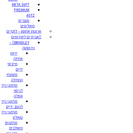
META 30FT
PREMIUM
40TZ
מוצרים
משלימים
ארונות אחסון – לוקרים
אביזרים לשירותים
BRADLEY –
נירוסטה
ידיות
אחיזה
מייבשי
ידיים
משטחי
החתלה
מתקני נייר
לכיסוי
אסלה
מתקני נייר
לניגוב ידיים
מתקני נייר
טואלט
מתקנים
משולבים