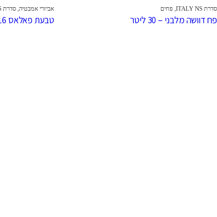
סדרת ITALY NS
,
פחים
אביזרי אמבטיה
,
סדרת ITALY NS
פח דוושה מלבני – 30 ליטר
טבעת פאלאס P16
כתובת