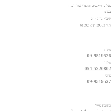
פנל פרוייקטים ומוצרי גמר לבנייה
בע"מ
קיבוץ גליל - ים
ת.ד 39353 ת''א 61392
טלפונים
משרד
09-9519526
סלולר
054-5220802
פקס
09-9519527
פרטים נוספים
כתובת מייל