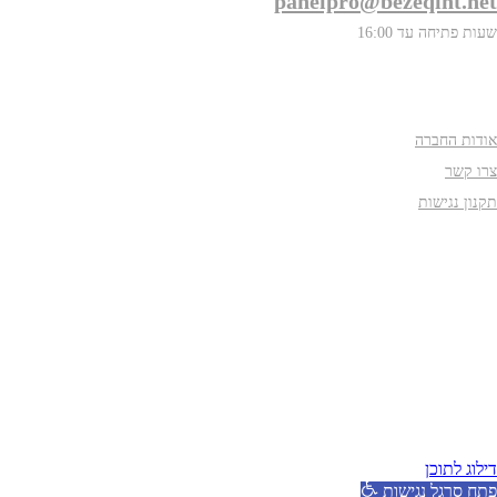
panelpro@bezeqint.net
שעות פתיחה עד 16:00
אודות
אודות החברה
צרו קשר
תקנון נגישות
עקבו אחרינו
דילוג לתוכן
פתח סרגל נגישות