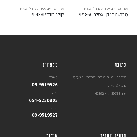
PBA
,
אביזרים לשירותים
,
נילון קשיח
PBA
,
אביזרים לשירותים
,
נילון קשיח
מברשת לניקוי אסלה PP486C
קולב בודד PP488P
כתובת
טלפונים
פנל פרוייקטים ומוצרי גמר לבנייה בע"מ
משרד
09-9519526
קיבוץ גליל - ים
סלולר
ת.ד 39353 ת''א 61392
054-5220802
פקס
09-9519527
פרטים נוספים
אודות