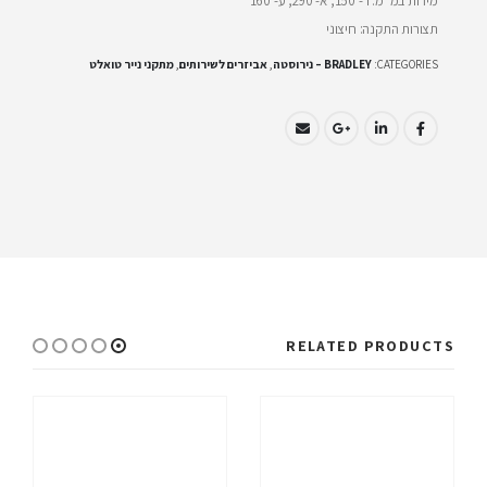
מידות במ”מ: ר- 150, א- 290, ע- 160
תצורות התקנה: חיצוני
CATEGORIES:
BRADLEY – נירוסטה
,
אביזרים לשירותים
,
מתקני נייר טואלט
RELATED PRODUCTS