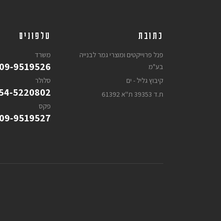
כתובת
טלפונים
פנל פרוייקטים ומוצרי גמר לבנייה
משרד
09-9519526
בע"מ
קיבוץ גליל - ים
סלולר
54-5220802
ת.ד 39353 ת''א 61392
פקס
09-9519527