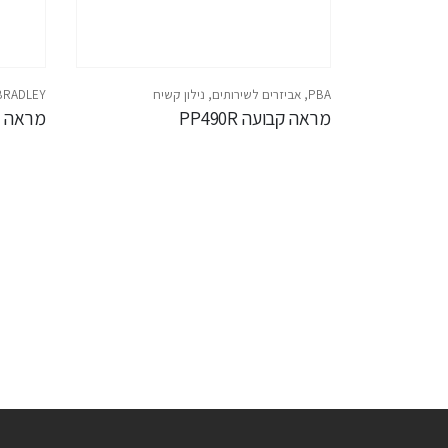
PBA
,
אביזרים לשירותים
,
נילון קשיח
BRADLEY – נירוסט
מראה קבועה PP490R
מראה מתכוו