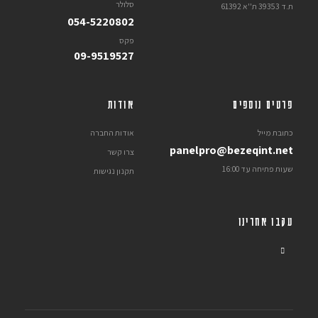
סלולר
ת.ד 39353 ת''א 61392
054-5220802
פקס
09-9519527
פרטים נוספים
אודות
כתובת מייל
אודות החברה
panelpro@bezeqint.net
צרו קשר
שעות פתיחה עד 16:00
תקנון נגישות
עקבו אחרינו