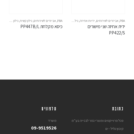
PBA
,
אביזרים לשירותים
,
ידיות אחיזה
,
נילון קשיח
,
PBA
,
נילון קשיח PBA
אביזרים לשירותים
,
נילון קשיח
,
נילון קשיח PBA
ידית אחיזה שני מישורים 
כיסא מקלחת PP447B/L
PP422/S
כתובת
טלפונים
פנל פרוייקטים ומוצרי גמר לבנייה בע"מ
משרד
09-9519526
קיבוץ גליל - ים