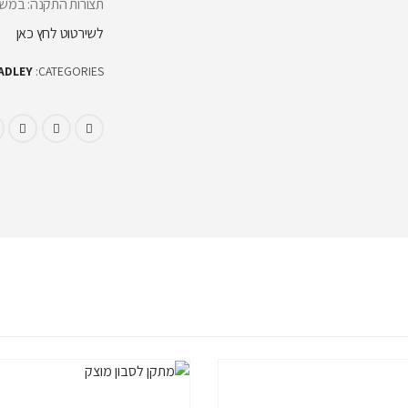
תצורות התקנה: במש
לשירטוט לחץ כאן
CATEGORIES:
BRADLEY – נ