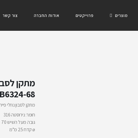
מוצרים
פרוייקטים
אודות החברה
צור קשר
B6324-68
מתקן לסבון נוזלי פייה, 10 ס”מ 1 לי
חומר: נירוסטה 316
גובה מעל השיש 70 מ”מ
ø קדח 25 מ”מ