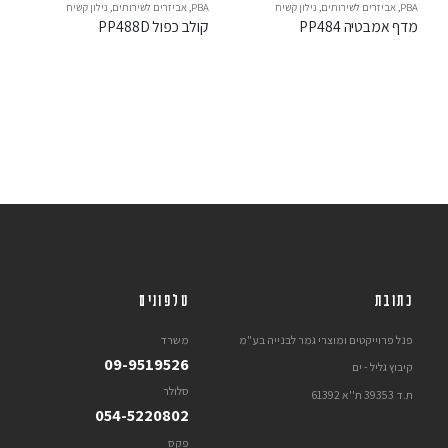
PBA
,
אביזרים לשירותים
,
נילון קשיח
PBA
,
אביזרים לשירותים
,
נילון קשיח
מדף אמבטיה PP484
קולב כפול PP488D
כתובת
טלפונים
פנל פרוייקטים ומוצרי גמר לבנייה בע"מ
משרד
09-9519526
קיבוץ גליל - ים
סלולר
ת.ד 39353 ת''א 61392
054-5220802
פקס