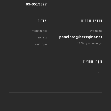
09-9519527
פרטים נוספים
אודות
כתובת מייל
אודות החברה
panelpro@bezeqint.net
צרו קשר
שעות פתיחה עד 16:00
תקנון נגישות
עקבו אחרינו