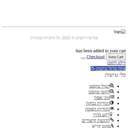
עקבו אחרינו
פנל פרוייקטים © 2022. כל הזכויות שמורות
has been added to your cart:
Checkout
View Cart
דילוג לתוכן
פתח סרגל נגישות
כלי נגישות
הגדל טקסט
הקטן טקסט
גווני אפור
ניגודיות גבוהה
ניגודיות הפוכה
רקע בהיר
הדגשת קישורים
פונט קריא