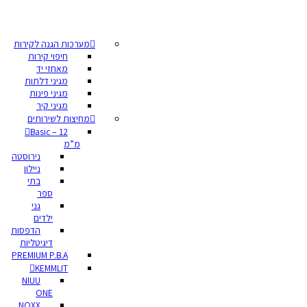
מערכות הגנה לקירות
חיפוי קירות
מאחזי יד
מגיני דלתות
מגיני פינות
מגיני קיר
מחיצות לשירותים
Basic – 12
מ”מ
נירוסטה
ניילון
בתי
ספר
גני
ילדים
הדפסות
דיגיטליות
PREMIUM P.B.A
KEMMLIT
NIUU
ONE
NOXX