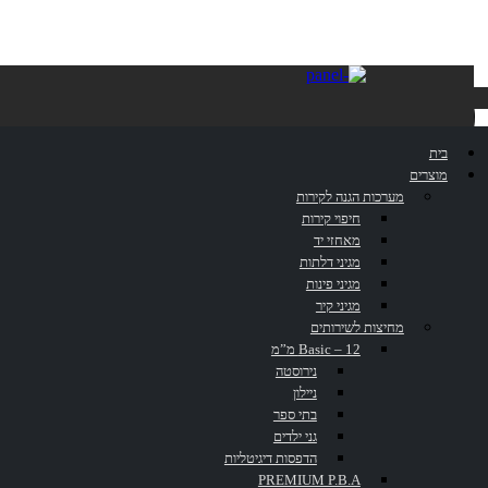
מתקן לנייר
בית
טואלט כפול
מוצרים
מערכות הגנה לקירות
חיפוי קירות
מאחזי יד
PB5412
מגיני דלתות
מגיני פינות
מגיני קיר
מחיצות לשירותים
Basic – 12 מ”מ
נירוסטה
ניילון
דף הבית
»
קטלוג
»
מתקן לנייר טואלט כפול PB5412
בתי ספר
גני ילדים
הדפסות דיגיטליות
PREMIUM P.B.A