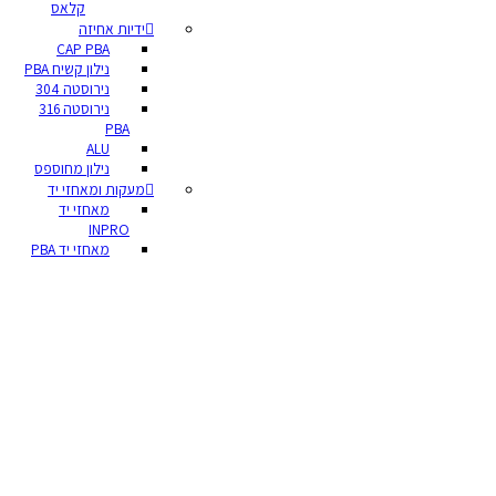
קלאס
ידיות אחיזה
CAP PBA
נילון קשיח PBA
נירוסטה 304
נירוסטה 316
PBA
ALU
נילון מחוספס
מעקות ומאחזי יד
מאחזי יד
INPRO
מאחזי יד PBA