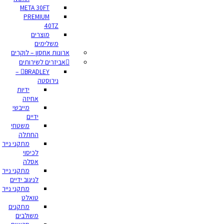
META 30FT
PREMIUM
40TZ
מוצרים
משלימים
ארונות אחסון – לוקרים
אביזרים לשירותים
BRADLEY –
נירוסטה
ידיות
אחיזה
מייבשי
ידיים
משטחי
החתלה
מתקני נייר
לכיסוי
אסלה
מתקני נייר
לניגוב ידיים
מתקני נייר
טואלט
מתקנים
משולבים