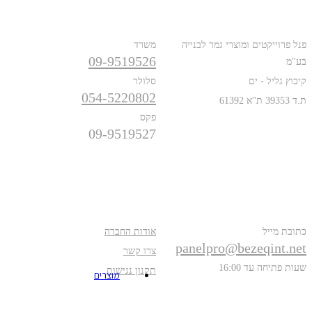
כתובת
טלפונים
פנל פרוייקטים ומוצרי גמר לבנייה
משרד
09-9519526
בע"מ
קיבוץ גליל - ים
סלולר
054-5220802
ת.ד 39353 ת''א 61392
פקס
09-9519527
פרטים נוספים
אודות
כתובת מייל
אודות החברה
panelpro@bezeqint.net
צרו קשר
שעות פתיחה עד 16:00
תקנון נגישות
מוצרים