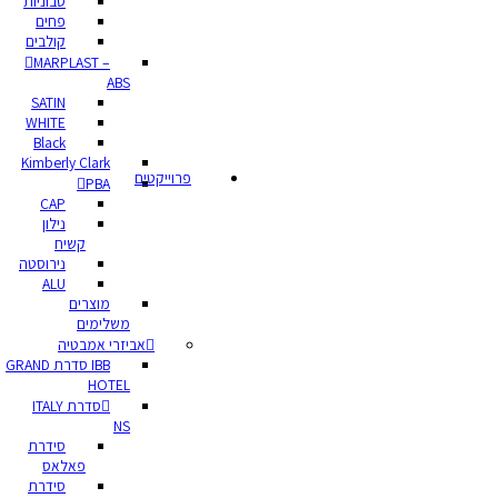
סבוניות
פחים
קולבים
MARPLAST –
ABS
SATIN
WHITE
Black
Kimberly Clark
פרוייקטים
PBA
CAP
נילון
קשיח
נירוסטה
ALU
מוצרים
משלימים
אביזרי אמבטיה
IBB סדרת GRAND
HOTEL
סדרת ITALY
NS
סידרת
פאלאס
סידרת