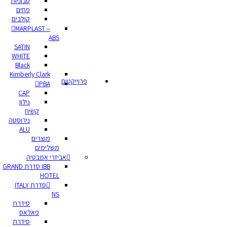
סבוניות
פחים
קולבים
MARPLAST –
ABS
SATIN
WHITE
Black
Kimberly Clark
פרוייקטים
PBA
CAP
נילון
קשיח
נירוסטה
ALU
מוצרים
משלימים
אביזרי אמבטיה
IBB סדרת GRAND
HOTEL
סדרת ITALY
NS
סידרת
פאלאס
סידרת