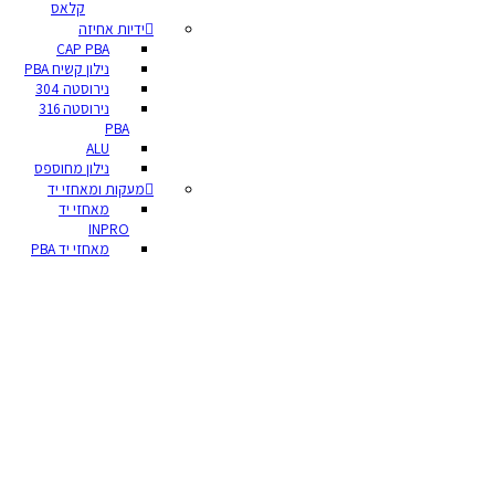
קלאס
ידיות אחיזה
CAP PBA
נילון קשיח PBA
נירוסטה 304
נירוסטה 316
PBA
ALU
נילון מחוספס
מעקות ומאחזי יד
מאחזי יד
INPRO
מאחזי יד PBA