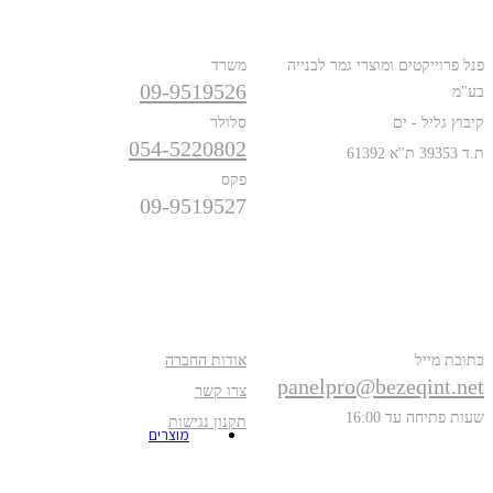
כתובת
טלפונים
פנל פרוייקטים ומוצרי גמר לבנייה
משרד
09-9519526
בע"מ
קיבוץ גליל - ים
סלולר
054-5220802
ת.ד 39353 ת''א 61392
פקס
09-9519527
פרטים נוספים
אודות
כתובת מייל
אודות החברה
panelpro@bezeqint.net
צרו קשר
שעות פתיחה עד 16:00
תקנון נגישות
מוצרים