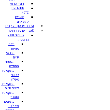
META 30FT
PREMIUM
40TZ
מוצרים
משלימים
ארונות אחסון – לוקרים
אביזרים לשירותים
BRADLEY –
נירוסטה
ידיות
אחיזה
מייבשי
ידיים
משטחי
החתלה
מתקני נייר
לכיסוי
אסלה
מתקני נייר
לניגוב ידיים
מתקני נייר
טואלט
מתקנים
משולבים