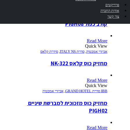
Read More
פרוייקטים
Quick View
אודות החברה
IBB סדרת GRAND HOTEL
,
אביזרי אמבטיה
צור קשר
קולב כפול PIGH08
Read More
Quick View
אביזרי אמבטיה
,
סדרת ITALY NS
,
סידרת קלאס
מחזיק כוס קלאס NK-322
Read More
Quick View
IBB סדרת GRAND HOTEL
,
אביזרי אמבטיה
מחזיק כוס מזכוכית למברשת שיניים 
PIGH02
Read More