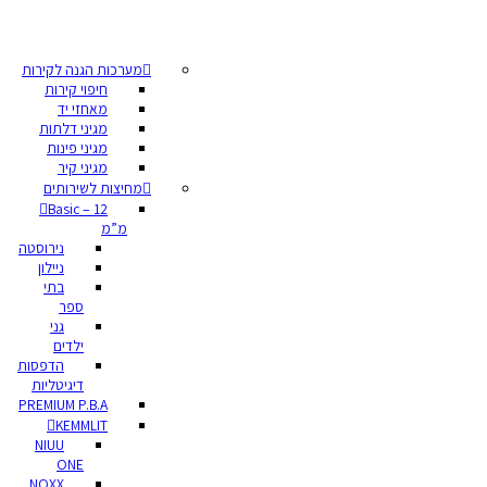
מערכות הגנה לקירות
חיפוי קירות
מאחזי יד
מגיני דלתות
מגיני פינות
מגיני קיר
מחיצות לשירותים
Basic – 12
מ”מ
נירוסטה
ניילון
בתי
ספר
גני
ילדים
הדפסות
דיגיטליות
PREMIUM P.B.A
KEMMLIT
NIUU
ONE
NOXX