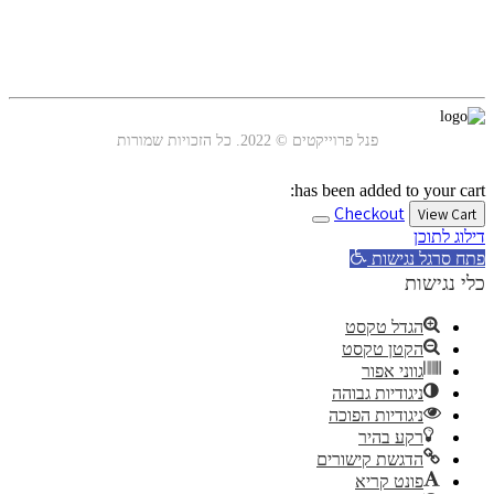
עקבו אחרינו
פנל פרוייקטים © 2022. כל הזכויות שמורות
has been added to your cart:
Checkout
View Cart
דילוג לתוכן
פתח סרגל נגישות
כלי נגישות
הגדל טקסט
הקטן טקסט
גווני אפור
ניגודיות גבוהה
ניגודיות הפוכה
רקע בהיר
הדגשת קישורים
פונט קריא