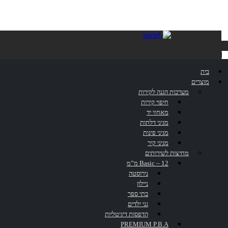
מחזיק נייר
בית
טואלט עם
מוצרים
מערכות הגנה לקירות
חיפוי קירות
מאחזי יד
כיסוי
מגיני דלתות
מגיני פינות
מגיני קיר
מחיצות לשירותים
PIGH11C
Basic – 12 מ”מ
נירוסטה
ניילון
בתי ספר
גני ילדים
הדפסות דיגיטליות
PREMIUM P.B.A