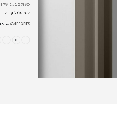
משווקים בעובי של 1 מ"מ. במידות גובה של 0.91 מ' , 1.22 מ' , 2.44 מ' .
לשירטוט לחץ כאן
CATEGORIES:
מגיני 