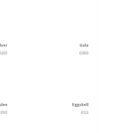
ilver
Gala
0105
0380
ulee
Eggshell
0260
0111