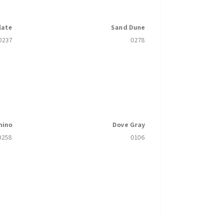
late
Sand Dune
0237
0278
hino
Dove Gray
0258
0106