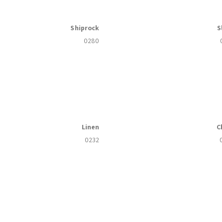
Shiprock
S
0280
Linen
C
0232