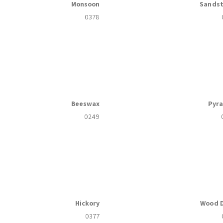
Monsoon
Sands
0378
Beeswax
Pyr
0249
Hickory
Wood D
0377