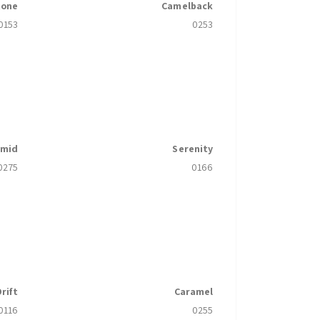
tone
Camelback
0153
0253
amid
Serenity
0275
0166
rift
Caramel
0116
0255