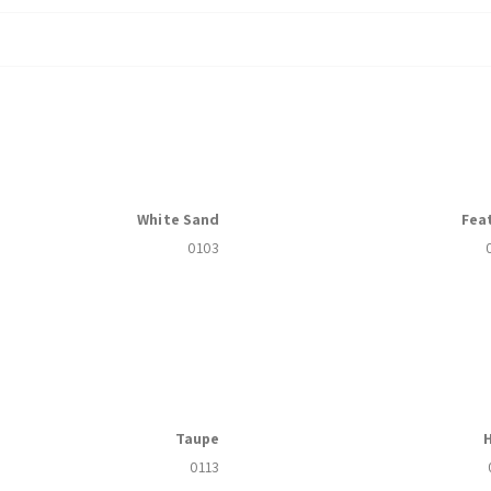
White Sand
Fea
0103
Taupe
0113