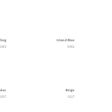
ling
Island Blue
0283
0381
abar
Beige
0257
0117