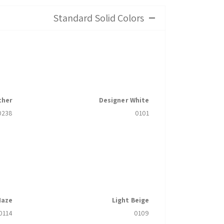
Standard Solid Colors
ther
Designer White
0238
0101
Haze
Light Beige
0114
0109