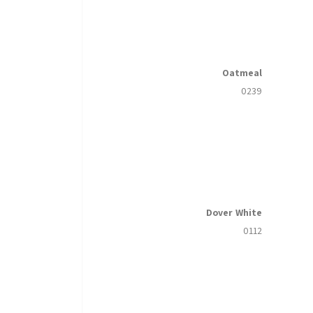
Oatmeal
0239
Dover White
0112