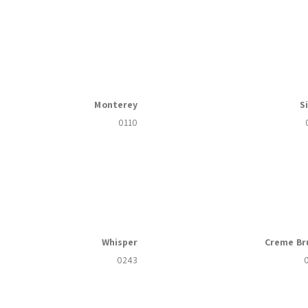
Monterey
S
0110
Whisper
Creme Br
0243