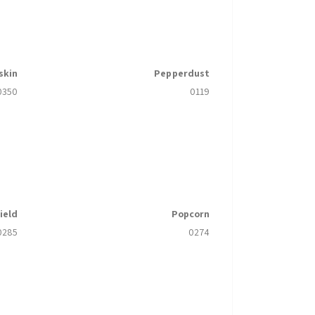
skin
Pepperdust
0350
0119
ield
Popcorn
0285
0274