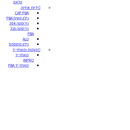
קלאס
ידיות אחיזה
CAP PBA
נילון קשיח PBA
נירוסטה 304
נירוסטה 316
PBA
ALU
נילון מחוספס
מעקות ומאחזי יד
מאחזי יד
INPRO
מאחזי יד PBA