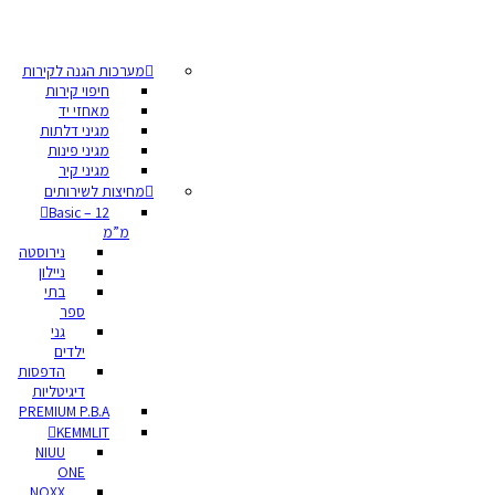
מערכות הגנה לקירות
חיפוי קירות
מאחזי יד
מגיני דלתות
מגיני פינות
מגיני קיר
מחיצות לשירותים
Basic – 12
מ”מ
נירוסטה
ניילון
בתי
ספר
גני
ילדים
הדפסות
דיגיטליות
PREMIUM P.B.A
KEMMLIT
NIUU
ONE
NOXX