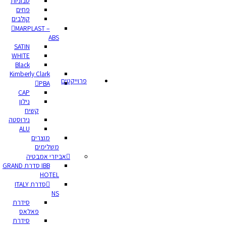
סבוניות
פחים
קולבים
MARPLAST –
ABS
SATIN
WHITE
Black
Kimberly Clark
פרוייקטים
PBA
CAP
נילון
קשיח
נירוסטה
ALU
מוצרים
משלימים
אביזרי אמבטיה
IBB סדרת GRAND
HOTEL
סדרת ITALY
NS
סידרת
פאלאס
סידרת