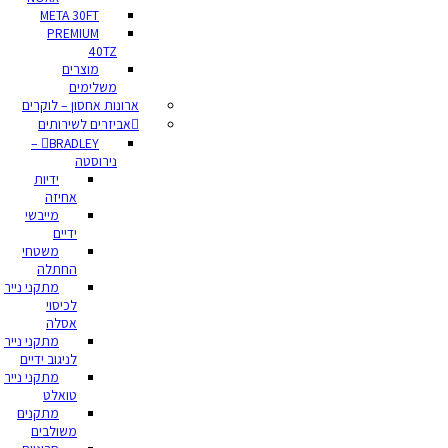
META 30FT
PREMIUM
40TZ
מוצרים
משלימים
ארונות אחסון – לוקרים
אביזרים לשירותים
BRADLEY –
נירוסטה
ידיות
אחיזה
מייבשי
ידיים
משטחי
החתלה
מתקני נייר
לכיסוי
אסלה
מתקני נייר
לניגוב ידיים
מתקני נייר
טואלט
מתקנים
משולבים