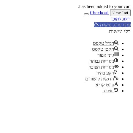
has been added to your cart:
Checkout
View Cart
דילוג לתוכן
פתח סרגל נגישות
כלי נגישות
הגדל טקסט
הקטן טקסט
גווני אפור
ניגודיות גבוהה
ניגודיות הפוכה
רקע בהיר
הדגשת קישורים
פונט קריא
איפוס