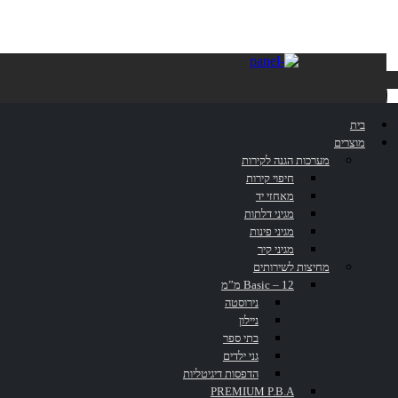
מאחז יד – 400-
בית
HR-SSR
מוצרים
מערכות הגנה לקירות
חיפוי קירות
מאחזי יד
מגיני דלתות
מגיני פינות
מגיני קיר
דף הבית
»
קטלוג
»
מאחז יד – 400-HR-SSR
מחיצות לשירותים
Basic – 12 מ”מ
נירוסטה
ניילון
בתי ספר
גני ילדים
הדפסות דיגיטליות
PREMIUM P.B.A