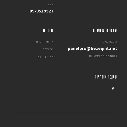
פקס
09-9519527
פרטים נוספים
אודות
כתובת מייל
אודות החברה
panelpro@bezeqint.net
צרו קשר
שעות פתיחה עד 16:00
תקנון נגישות
עקבו אחרינו