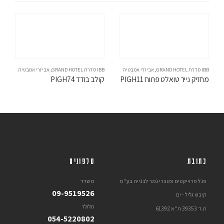
IBB סדרת GRAND HOTEL
,
אביזרי אמבטיה
IBB סדרת GRAND HOTEL
,
אביזרי אמבטיה
מחזיק נייר טואלט פתוח PIGH11
קולב בודד PIGH74
כתובת
טלפונים
פנל פרוייקטים ומוצרי גמר לבנייה בע"מ
משרד
09-9519526
קיבוץ גליל - ים
סלולר
ת.ד 39353 ת''א 61392
054-5220802