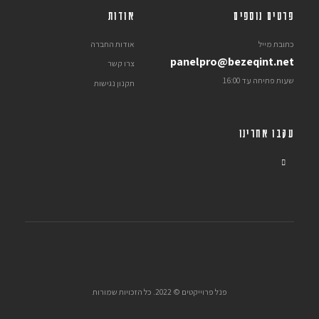
פרטים נוספים
אודות
כתובת מייל
אודות החברה
panelpro@bezeqint.net
צרו קשר
שעות פתיחה עד 16:00
תקנון נגישות
עקבו אחרינו
פנל פרוייקטים © 2022. כל הזכויות שמורות