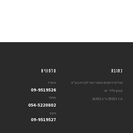
כתובת
טלפונים
פנל פרוייקטים ומוצרי גמר לבנייה בע"מ
משרד
09-9519526
קיבוץ גליל - ים
סלולר
ת.ד 39353 ת''א 61392
054-5220802
פקס
09-9519527