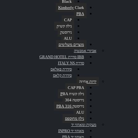
Black
Related products
Kimberly Clark
PBA
CAP
Read More
נילון קשיח
Quick View
נירוסטה
PBA
,
אביזרים לשירותים
,
נילון קשיח
ALU
מוצרים משלימים
מראה קבועה PP490R
אביזרי אמבטיה
IBB סדרת GRAND HOTEL
סדרת ITALY NS
Read More
סידרת פאלאס
Quick View
סידרת קלאס
PBA
,
אביזרים לשירותים
,
נילון קשיח
ידיות אחיזה
CAP PBA
קולב בודד PP488P
נילון קשיח PBA
נירוסטה 304
נירוסטה 316 PBA
Read More
ALU
Quick View
נילון מחוספס
PBA
,
אביזרים לשירותים
,
נילון קשיח
מעקות ומאחזי יד
מאחזי יד INPRO
מוט לוילון PP436
מאחזי יד PBA