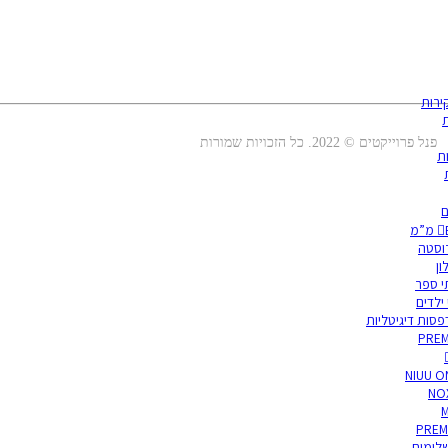
ירות
ת
פנל פרוייקטים © 2022. כל הזכויות שמורות
ת
ם
רוסטה
לון
י ספר
 ילדים
סות דיגיטליות
PREM
NIUU O
NO
M
PREM
לימים