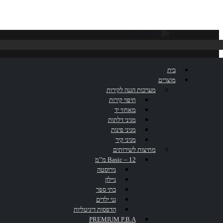
ידית אחיזה CAP422/S
בית
מוצרים
מערכות הגנה לקירות
חיפוי קירות
דף הבית
»
קטלוג
»
ידית אחיזה CAP422/S
מאחזי יד
מגיני דלתות
מגיני פינות
מגיני קיר
מחיצות לשירותים
Basic – 12 מ”מ
נירוסטה
ניילון
בתי ספר
גני ילדים
הדפסות דיגיטליות
PREMIUM P.B.A