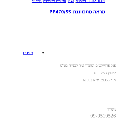
BRADLEY – נירוסטה
,
PBA
,
אביזרים לשירותים
,
נירוסטה
מראה מתכווננת  PP470/SS
כתובת
מוצרים
פנל פרוייקטים ומוצרי גמר לבנייה בע"מ
קיבוץ גליל - ים
ת.ד 39353 ת''א 61392
טלפונים
משרד
09-9519526