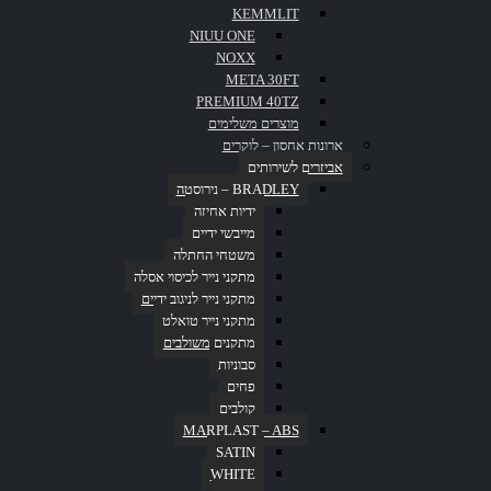
KEMMLIT
NIUU ONE
NOXX
META 30FT
PREMIUM 40TZ
ידית אחיזה CAP422/S
מוצרים משלימים
ארונות אחסון – לוקרים
ידית אחיזה שני מישורים PP422/S
אביזרים לשירותים
מראה קבועה PP490R
BRADLEY – נירוסטה
ידית אחיזה שני מישורים
ידיות אחיזה
מייבשי ידיים
חומר: אלומיניום צבוע בתנור.
משטחי החתלה
מידות במ”מ: ר- 600, א- 600
מתקני נייר לכיסוי אסלה
מתקני נייר לניגוב ידיים
צבעים: לבן ואפור.
מתקני נייר טואלט
PBA
,
CAP PBA
,
CAP
Categories:
,
אביזרים לשירותים
,
ידיות אחיזה
מתקנים משולבים
פייסבוק
לינקדאין
גוגל +
אימייל
סבוניות
פחים
קולבים
MARPLAST – ABS
SATIN
בית
WHITE