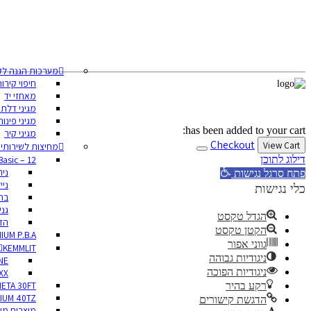
עקבו אחרינו
מערכות הגנה לק
חיפוי קירו
מאחזי יד
מגיני דלתו
מגיני פינות
has been added to your cart:
מגיני קיר
Checkout
View Cart
מחיצות לשירותי
דילוג לתוכן
Basic – 12 מ”מ
ני
פתח סרגל נגישות
ניי
כלי נגישות
בת
גני
הגדל טקסט
הדפ
הקטן טקסט
IUM P.B.A
גווני אפור
KEMMLIT
ניגודיות גבוהה
NE
ניגודיות הפוכה
XX
ETA 30FT
רקע בהיר
IUM 40TZ
הדגשת קישורים
מוצרים מש