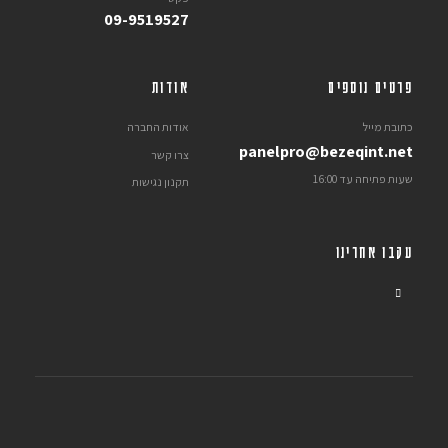
09-9519527
פרטים נוספים
אודות
כתובת מייל
אודות החברה
panelpro@bezeqint.net
צרו קשר
שעות פתיחה עד 16:00
תקנון נגישות
עקבו אחרינו