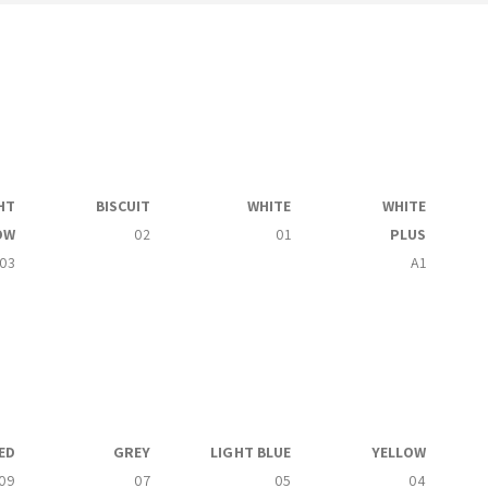
HT
BISCUIT
WHITE
WHITE
OW
02
01
PLUS
03
A1
ED
GREY
LIGHT BLUE
YELLOW
09
07
05
04