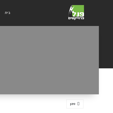
בית
סינון