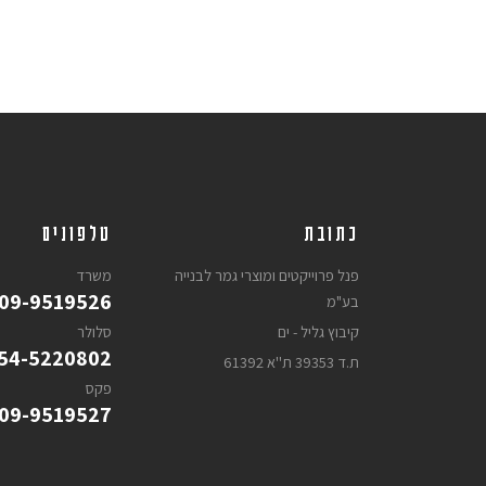
כתובת
טלפונים
פנל פרוייקטים ומוצרי גמר לבנייה
משרד
09-9519526
בע"מ
קיבוץ גליל - ים
סלולר
54-5220802
ת.ד 39353 ת''א 61392
פקס
09-9519527