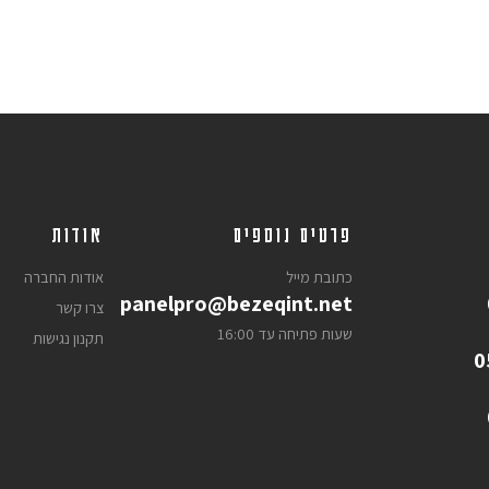
פרטים נוספים
אודות
כתובת מייל
אודות החברה
panelpro@bezeqint.net
צרו קשר
שעות פתיחה עד 16:00
תקנון נגישות
0