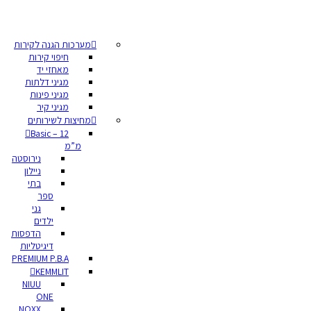
מערכות הגנה לקירות
חיפוי קירות
מאחזי יד
מגיני דלתות
מגיני פינות
מגיני קיר
מחיצות לשירותים
Basic – 12
מ”מ
נירוסטה
ניילון
בתי
ספר
גני
ילדים
הדפסות
דיגיטליות
PREMIUM P.B.A
KEMMLIT
NIUU
ONE
NOXX