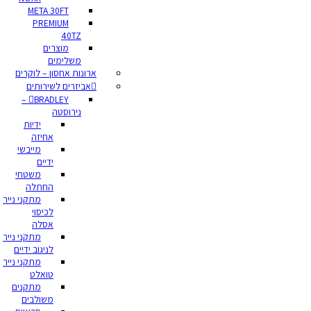
META 30FT
PREMIUM
40TZ
מוצרים
משלימים
ארונות אחסון – לוקרים
אביזרים לשירותים
BRADLEY –
נירוסטה
ידיות
אחיזה
מייבשי
ידיים
משטחי
החתלה
מתקני נייר
לכיסוי
אסלה
מתקני נייר
לניגוב ידיים
מתקני נייר
טואלט
מתקנים
משולבים