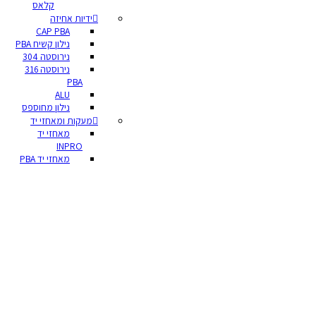
קלאס
ידיות אחיזה
CAP PBA
נילון קשיח PBA
נירוסטה 304
נירוסטה 316
PBA
ALU
נילון מחוספס
מעקות ומאחזי יד
מאחזי יד
INPRO
מאחזי יד PBA