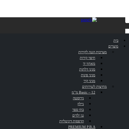
NOXX
בית
מוצרים
מערכות הגנה לקירות
חיפוי קירות
דף הבית
»
מחיצות לשירותים
»
NOXX
»
KEMMLIT
מאחזי יד
מגיני דלתות
מגיני פינות
מגיני קיר
מחיצות לשירותים
Basic – 12 מ”מ
נירוסטה
ניילון
בתי ספר
גני ילדים
NOXX
הדפסות דיגיטליות
PREMIUM P.B.A