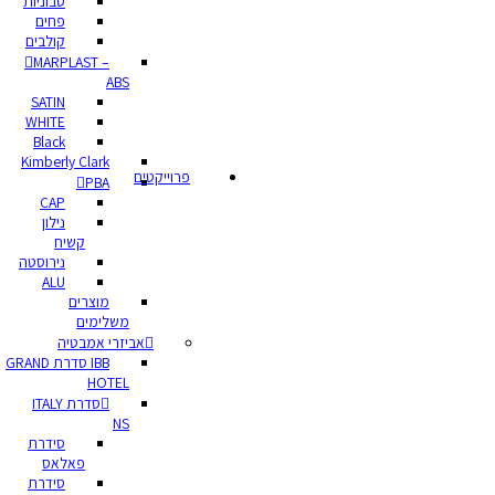
סבוניות
פחים
קולבים
MARPLAST –
ABS
SATIN
WHITE
Black
Kimberly Clark
פרוייקטים
PBA
CAP
נילון
קשיח
נירוסטה
ALU
מוצרים
משלימים
אביזרי אמבטיה
IBB סדרת GRAND
HOTEL
סדרת ITALY
NS
סידרת
פאלאס
סידרת