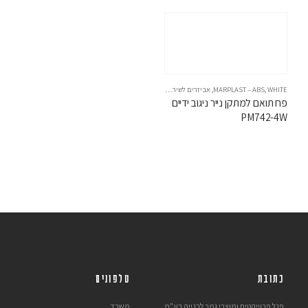
WHITE
,
MARPLAST – ABS
,
אביזרים לשירותים
פח תואם למתקן נייר ניגוב ידיים 
PM742-4W
כתובת
טלפונים
פנל פרוייקטים ומוצרי גמר לבנייה בע"מ
משרד