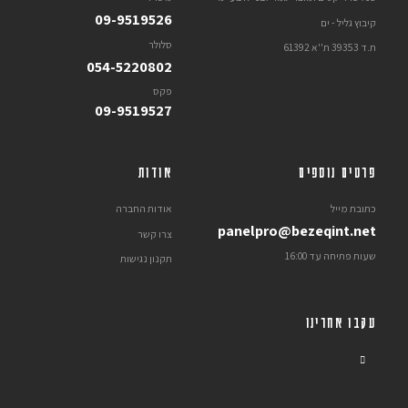
09-9519526
קיבוץ גליל - ים
סלולר
ת.ד 39353 ת''א 61392
054-5220802
פקס
09-9519527
פרטים נוספים
אודות
כתובת מייל
אודות החברה
panelpro@bezeqint.net
צרו קשר
שעות פתיחה עד 16:00
תקנון נגישות
עקבו אחרינו