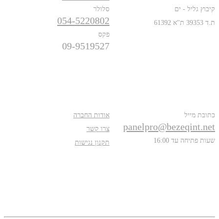
קיבוץ גליל - ים
סלולר
054-5220802
ת.ד 39353 ת''א 61392
פקס
09-9519527
פרטים נוספים
אודות
כתובת מייל
אודות החברה
panelpro@bezeqint.net
צרו קשר
שעות פתיחה עד 16:00
תקנון נגישות
עקבו אחרינו