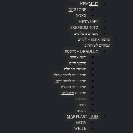
KEMMLIT
NIUU ONE
NOXX
META 30FT
PREMIUM 40TZ
דף הבית
»
אביזרים לשירותים
»
BRADLEY –
נירוסטה
»
פחים
מוצרים משלימים
ארונות אחסון – לוקרים
סינון
אביזרים לשירותים
BRADLEY – נירוסטה
ידיות אחיזה
מייבשי ידיים
Read More
משטחי החתלה
Quick View
מתקני נייר לכיסוי אסלה
סדרת ITALY NS
,
פחים
מתקני נייר לניגוב ידיים
מתקני נייר טואלט
פח דוושה מלבני – 20 ליטר
מתקנים משולבים
סבוניות
פחים
Read More
קולבים
Quick View
MARPLAST – ABS
סדרת ITALY NS
,
פחים
SATIN
WHITE
פח דוושה מלבני – 30 ליטר