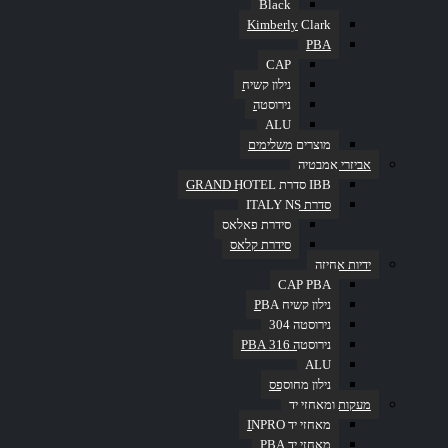
Black
Kimberly Clark
PBA
Read More
CAP
Quick View
נילון קשיח
סדרת ITALY NS
,
פחים
נירוסטה
ALU
פח דוושה עגול – 12 ליטר
מוצרים משלימים
אביזרי אמבטיה
בית
IBB סדרת GRAND HOTEL
Read More
סדרת ITALY NS
Quick View
סידרת פאלאס
סדרת ITALY NS
,
פחים
סידרת קלאס
פח דוושה עגול – 3 ליטר
ידיות אחיזה
CAP PBA
נילון קשיח PBA
נירוסטה 304
Read More
נירוסטה 316 PBA
Quick View
ALU
סדרת ITALY NS
,
פחים
נילון מחוספס
פח דוושה עגול- 5 ליטר
מעקות ומאחזי יד
מאחזי יד INPRO
מאחזי יד PBA