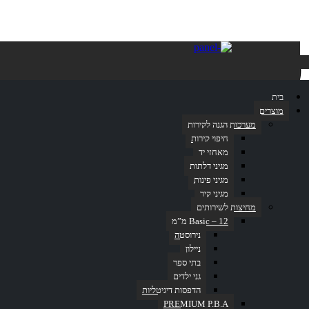
פחים
בית
מוצרים
מערכות הגנה לקירות
חיפוי קירות
דף הבית
»
אביזרים לשירותים
»
BRADLEY – נירוסטה
»
פחים
מאחזי יד
מגיני דלתות
מגיני פינות
מגיני קיר
מחיצות לשירותים
Basic – 12 מ”מ
נירוסטה
ניילון
בתי ספר
גני ילדים
פחים
הדפסות דיגיטליות
PREMIUM P.B.A