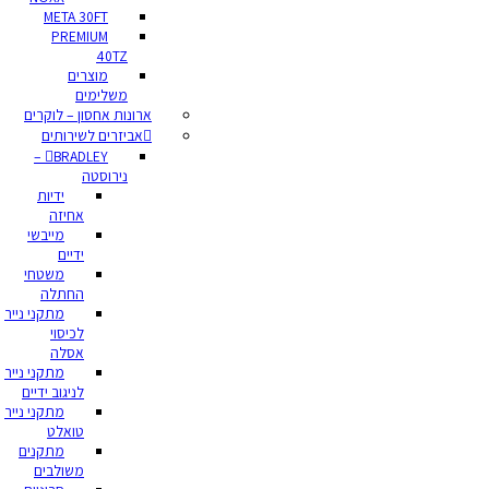
META 30FT
PREMIUM
40TZ
מוצרים
משלימים
ארונות אחסון – לוקרים
אביזרים לשירותים
BRADLEY –
נירוסטה
ידיות
אחיזה
מייבשי
ידיים
משטחי
החתלה
מתקני נייר
לכיסוי
אסלה
מתקני נייר
לניגוב ידיים
מתקני נייר
טואלט
מתקנים
משולבים