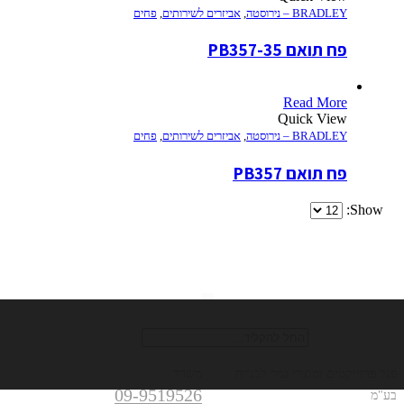
BRADLEY – נירוסטה
,
אביזרים לשירותים
,
פחים
פח תואם PB357-35
Read More
Quick View
BRADLEY – נירוסטה
,
אביזרים לשירותים
,
פחים
פח תואם PB357
Show:
חיפוש
כתובת
טלפונים
פנל פרוייקטים ומוצרי גמר לבנייה
משרד
09-9519526
בע"מ