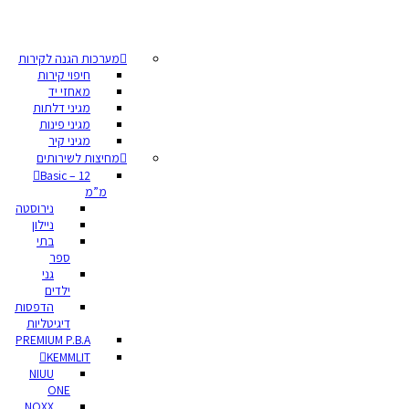
מערכות הגנה לקירות
חיפוי קירות
מאחזי יד
מגיני דלתות
מגיני פינות
מגיני קיר
מחיצות לשירותים
Basic – 12
מ”מ
נירוסטה
ניילון
בתי
ספר
גני
ילדים
הדפסות
דיגיטליות
PREMIUM P.B.A
KEMMLIT
NIUU
ONE
NOXX