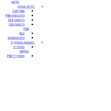
קלאס
ידיות אחיזה
CAP PBA
נילון קשיח PBA
נירוסטה 304
נירוסטה 316
PBA
ALU
נילון מחוספס
מעקות ומאחזי יד
מאחזי יד
INPRO
מאחזי יד PBA