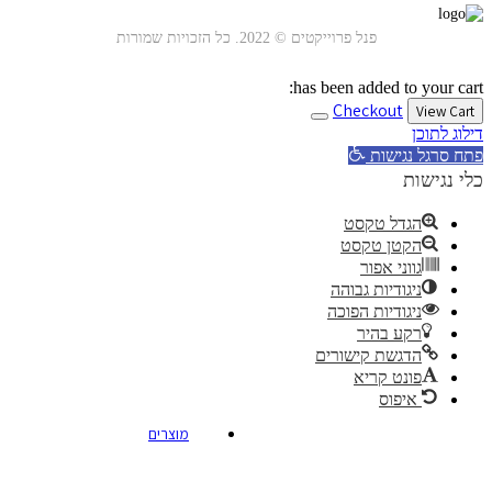
פנל פרוייקטים © 2022. כל הזכויות שמורות
has been added to your cart:
Checkout
View Cart
דילוג לתוכן
פתח סרגל נגישות
כלי נגישות
הגדל טקסט
הקטן טקסט
גווני אפור
ניגודיות גבוהה
ניגודיות הפוכה
רקע בהיר
הדגשת קישורים
פונט קריא
איפוס
מוצרים