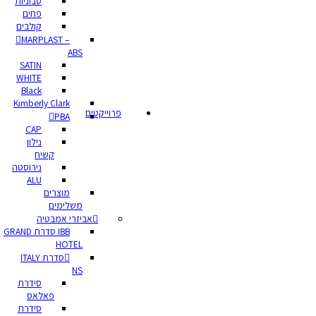
סבוניות
פחים
קולבים
MARPLAST –
ABS
SATIN
WHITE
Black
Kimberly Clark
פרוייקטים
PBA
CAP
נילון
קשיח
נירוסטה
ALU
מוצרים
משלימים
אביזרי אמבטיה
IBB סדרת GRAND
HOTEL
סדרת ITALY
NS
סידרת
פאלאס
סידרת