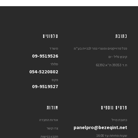
כתובת
טלפונים
פנל פרוייקטים ומוצרי גמר לבנייה בע"מ
משרד
09-9519526
קיבוץ גליל - ים
סלולר
ת.ד 39353 ת''א 61392
054-5220802
פקס
09-9519527
פרטים נוספים
אודות
כתובת מייל
אודות החברה
panelpro@bezeqint.net
צרו קשר
שעות פתיחה עד 16:00
תקנון נגישות