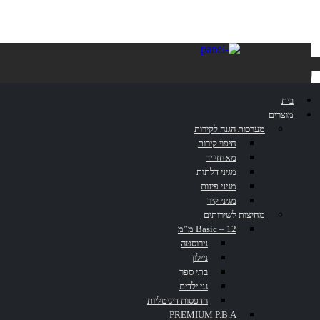
כיור
בית
מוצרים
מערכות הגנה לקירות
חיפוי קירות
דף הבית
»
כיור
מאחזי יד
מגיני דלתות
מגיני פינות
מגיני קיר
מחיצות לשירותים
Basic – 12 מ”מ
נירוסטה
ניילון
בתי ספר
גני ילדים
כיור
הדפסות דיגיטליות
PREMIUM P.B.A