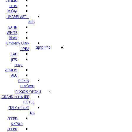
סבוניות
פחים
קולבים
MARPLAST –
ABS
SATIN
WHITE
Black
Kimberly Clark
פרוייקטים
PBA
CAP
נילון
קשיח
נירוסטה
ALU
מוצרים
משלימים
אביזרי אמבטיה
IBB סדרת GRAND
HOTEL
סדרת ITALY
NS
סידרת
פאלאס
סידרת