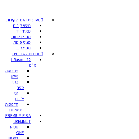
מערכות הגנה לקירות
חיפוי קירות
מאחזי יד
מגיני דלתות
מגיני פינות
מגיני קיר
מחיצות לשירותים
Basic – 12
מ”מ
נירוסטה
ניילון
בתי
ספר
גני
ילדים
הדפסות
דיגיטליות
PREMIUM P.B.A
KEMMLIT
NIUU
ONE
NOXX