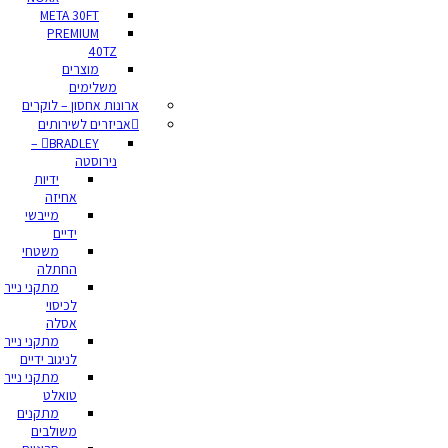
META 30FT
PREMIUM
40TZ
מוצרים
משלימים
ארונות אחסון – לוקרים
אביזרים לשירותים
BRADLEY –
נירוסטה
ידיות
אחיזה
מייבשי
ידיים
משטחי
החתלה
מתקני נייר
לכיסוי
אסלה
מתקני נייר
לניגוב ידיים
מתקני נייר
טואלט
מתקנים
משולבים