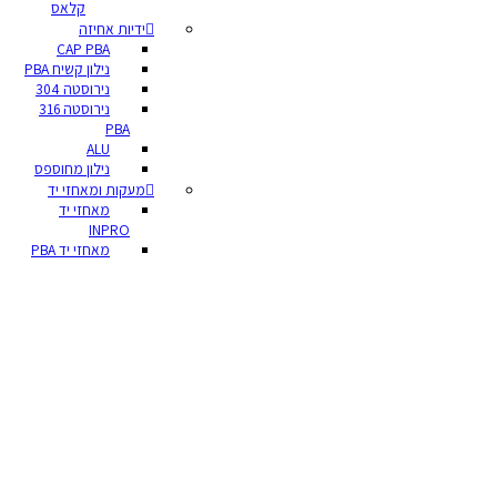
קלאס
ידיות אחיזה
CAP PBA
נילון קשיח PBA
נירוסטה 304
נירוסטה 316
PBA
ALU
נילון מחוספס
מעקות ומאחזי יד
מאחזי יד
INPRO
מאחזי יד PBA