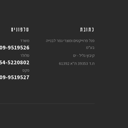
כתובת
טלפונים
פנל פרוייקטים ומוצרי גמר לבנייה
משרד
09-9519526
בע"מ
קיבוץ גליל - ים
סלולר
54-5220802
ת.ד 39353 ת''א 61392
פקס
09-9519527