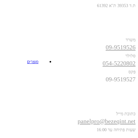
ת.ד 39353 ת''א 61392
טלפונים
משרד
09-9519526
סלולר
מוצרים
054-5220802
פקס
09-9519527
פרטים נוספים
כתובת מייל
panelpro@bezeqint.net
שעות פתיחה עד 16:00