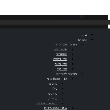
NIUU ONE
בית
מוצרים
מערכות הגנה לקירות
חיפוי קירות
מאחזי יד
מגיני דלתות
מגיני פינות
מגיני קיר
מחיצות לשירותים
Basic – 12 מ”מ
נירוסטה
ניילון
בתי ספר
IUU ONE
גני ילדים
הדפסות דיגיטליות
PREMIUM P.B.A