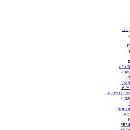
ירות
ת
ת
ם
רוסטה
לון
י ספר
 ילדים
סות דיגיטליות
PREM
NIUU O
NO
M
PREM
לימים