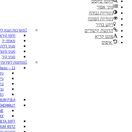
הקטן טקסט
גווני אפור
ניגודיות גבוהה
ניגודיות הפוכה
רקע בהיר
מערכות הגנה לק
הדגשת קישורים
חיפוי קירו
פונט קריא
מאחזי יד
איפוס
מגיני דלתו
מגיני פינות
מגיני קיר
מחיצות לשירותי
Basic – 12 מ”מ
ני
ניי
בת
גני
הדפ
IUM P.B.A
KEMMLIT
NE
XX
ETA 30FT
IUM 40TZ
מוצרים מש