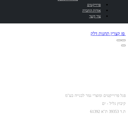
פרוייקטים
מאחזי יד
מחיצות 40TZ
אודות החברה
צור קשר
פז קצרין
תחנות דלק
כתובת
פנל פרוייקטים ומוצרי גמר לבנייה בע"מ
קיבוץ גליל - ים
ת.ד 39353 ת''א 61392
טלפונים