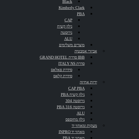
Black
Kimberly Clark
תחנת דלק
PBA
CAP
נילון קשיח
נירוסטה
ALU
מוצרים משלימים
אביזרי אמבטיה
IBB סדרת GRAND HOTEL
סדרת ITALY NS
שתף
סידרת פאלאס
בית
סידרת קלאס
פייסבוק
לינקדאין
גוגל +
אימייל
ידיות אחיזה
CAP PBA
פרטי פרוייקט
נילון קשיח PBA
נירוסטה 304
לקוח:
נירוסטה 316 PBA
ALU
תחנת דלק
נילון מחוספס
מעקות ומאחזי יד
מאחזי יד INPRO
Skills:
מאחזי יד PBA