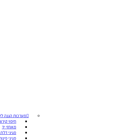
מערכות הגנה לק
חיפוי קירו
מאחזי יד
מגיני דלתו
מגיני פינות