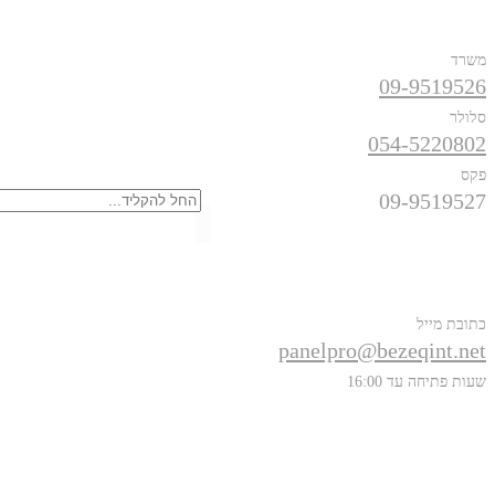
משרד
09-9519526
סלולר
054-5220802
חיפוש
פקס
09-9519527
פרטים נוספים
כתובת מייל
panelpro@bezeqint.net
שעות פתיחה עד 16:00
אודות