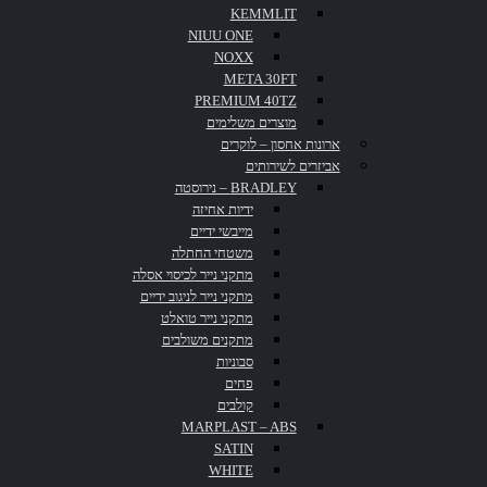
KEMMLIT
NIUU ONE
דף הבית
»
פרוייקטים
»
תחנת דלק
NOXX
META 30FT
PREMIUM 40TZ
מוצרים משלימים
ארונות אחסון – לוקרים
אביזרים לשירותים
BRADLEY – נירוסטה
ידיות אחיזה
מייבשי ידיים
משטחי החתלה
תחנת דלק
מתקני נייר לכיסוי אסלה
מתקני נייר לניגוב ידיים
מתקני נייר טואלט
מתקנים משולבים
סבוניות
פחים
קולבים
דף הבית
»
פרוייקטים
»
תחנת דלק
MARPLAST – ABS
SATIN
WHITE