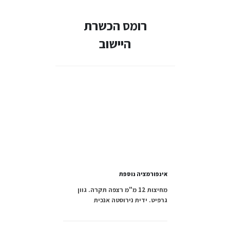
רומס הכשרת
היישוב
אינפורמציה נוספת
מחיצות 12 מ"מ רצפה תקרה. גוון
גרפיט. ידית נירוסטה אנכית