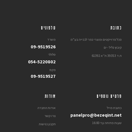
כתובת
טלפונים
פנל פרוייקטים ומוצרי גמר לבנייה בע"מ
משרד
09-9519526
קיבוץ גליל - ים
סלולר
ת.ד 39353 ת''א 61392
054-5220802
פקס
09-9519527
פרטים נוספים
אודות
כתובת מייל
אודות החברה
panelpro@bezeqint.net
צרו קשר
שעות פתיחה עד 16:00
תקנון נגישות