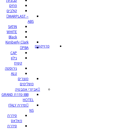
סבוניות
פחים
קולבים
MARPLAST –
ABS
SATIN
WHITE
Black
Kimberly Clark
פרוייקטים
PBA
CAP
נילון
קשיח
נירוסטה
ALU
מוצרים
משלימים
אביזרי אמבטיה
IBB סדרת GRAND
HOTEL
סדרת ITALY
NS
סידרת
פאלאס
סידרת