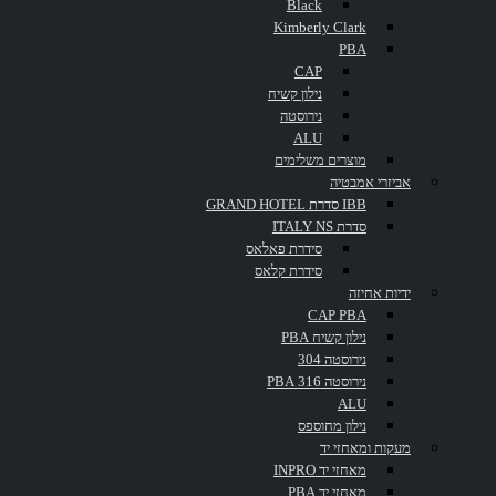
Black
Kimberly Clark
PBA
שתף
CAP
נילון קשיח
פייסבוק
לינקדאין
גוגל +
אימייל
נירוסטה
ALU
פרטי פרוייקט
מוצרים משלימים
אביזרי אמבטיה
בית
לקוח:
IBB סדרת GRAND HOTEL
סדרת ITALY NS
מרכזי יום
סידרת פאלאס
סידרת קלאס
ידיות אחיזה
Skills:
CAP PBA
נילון קשיח PBA
חיפוי קירות
מאחזי יד
מאחזי יד
נירוסטה 304
למדרגות
מגיני קיר
נירוסטה 316 PBA
ALU
מיקום:
נילון מחוספס
מעקות ומאחזי יד
אשדוד
מאחזי יד INPRO
מאחזי יד PBA