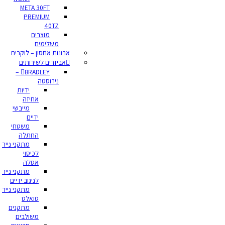
META 30FT
PREMIUM
40TZ
מוצרים
משלימים
ארונות אחסון – לוקרים
אביזרים לשירותים
BRADLEY –
נירוסטה
ידיות
אחיזה
מייבשי
ידיים
משטחי
החתלה
מתקני נייר
לכיסוי
אסלה
מתקני נייר
לניגוב ידיים
מתקני נייר
טואלט
מתקנים
משולבים