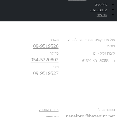
פרוייקטים
אודות החברה
צור קשר
כתובת
טלפונים
פנל פרוייקטים ומוצרי גמר לבנייה
משרד
09-9519526
בע"מ
קיבוץ גליל - ים
סלולר
054-5220802
ת.ד 39353 ת''א 61392
פקס
09-9519527
פרטים נוספים
אודות
כתובת מייל
אודות החברה
panelpro@bezeqint.net