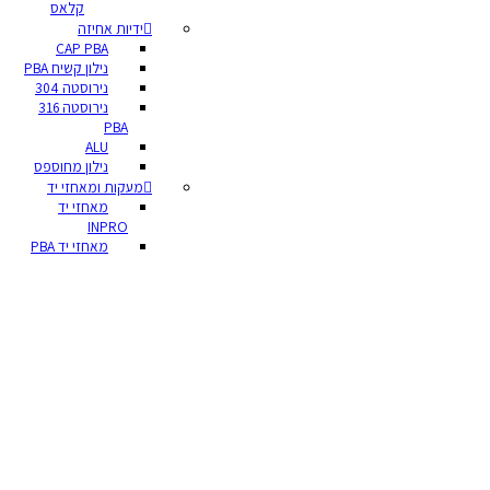
קלאס
ידיות אחיזה
CAP PBA
נילון קשיח PBA
נירוסטה 304
נירוסטה 316
PBA
ALU
נילון מחוספס
מעקות ומאחזי יד
מאחזי יד
INPRO
מאחזי יד PBA