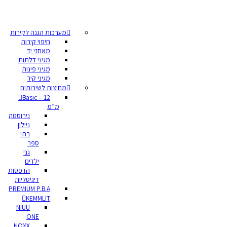
מערכות הגנה לקירות
חיפוי קירות
מאחזי יד
מגיני דלתות
מגיני פינות
מגיני קיר
מחיצות לשירותים
Basic – 12
מ”מ
נירוסטה
ניילון
בתי
ספר
גני
ילדים
הדפסות
דיגיטליות
PREMIUM P.B.A
KEMMLIT
NIUU
ONE
NOXX