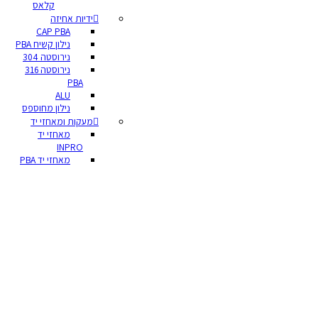
קלאס
ידיות אחיזה
CAP PBA
נילון קשיח PBA
נירוסטה 304
נירוסטה 316
PBA
ALU
נילון מחוספס
מעקות ומאחזי יד
מאחזי יד
INPRO
מאחזי יד PBA