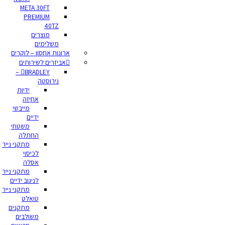
META 30FT
PREMIUM
40TZ
מוצרים
משלימים
ארונות אחסון – לוקרים
אביזרים לשירותים
BRADLEY –
נירוסטה
ידיות
אחיזה
מייבשי
ידיים
משטחי
החתלה
מתקני נייר
לכיסוי
אסלה
מתקני נייר
לניגוב ידיים
מתקני נייר
טואלט
מתקנים
משולבים