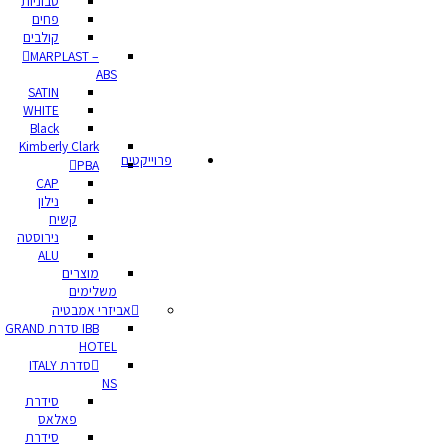
סבוניות
פחים
קולבים
MARPLAST –
ABS
SATIN
WHITE
Black
Kimberly Clark
פרוייקטים
PBA
CAP
נילון
קשיח
נירוסטה
ALU
מוצרים
משלימים
אביזרי אמבטיה
IBB סדרת GRAND
HOTEL
סדרת ITALY
NS
סידרת
פאלאס
סידרת