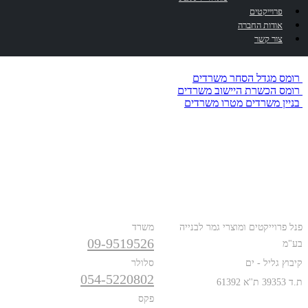
פרוייקטים
גן טכנולוגי ירושלים – מלחה
אודות החברה
צור קשר
פרוייקטים
דומים
רומס מגדל הסחר
משרדים
רומס הכשרת היישוב
משרדים
בניין משרדים מטרו
משרדים
כתובת
טלפונים
פנל פרוייקטים ומוצרי גמר לבנייה
משרד
09-9519526
בע"מ
קיבוץ גליל - ים
סלולר
054-5220802
ת.ד 39353 ת''א 61392
פקס