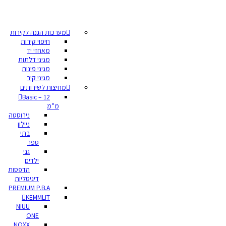
מערכות הגנה לקירות
חיפוי קירות
מאחזי יד
מגיני דלתות
מגיני פינות
מגיני קיר
מחיצות לשירותים
Basic – 12
מ”מ
נירוסטה
ניילון
בתי
ספר
גני
ילדים
הדפסות
דיגיטליות
PREMIUM P.B.A
KEMMLIT
NIUU
ONE
NOXX