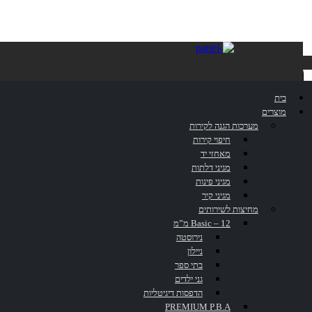
חברת
בית
מוצרים
VISONIX
מערכות הגנה לקירות
חיפוי קירות
מאחזי יד
מגיני דלתות
מגיני פינות
מגיני קיר
מחיצות לשירותים
דף הבית
»
פרוייקטים
»
חברת VISONIX
Basic – 12 מ”מ
נירוסטה
ניילון
בתי ספר
גני ילדים
הדפסות דיגיטליות
PREMIUM P.B.A