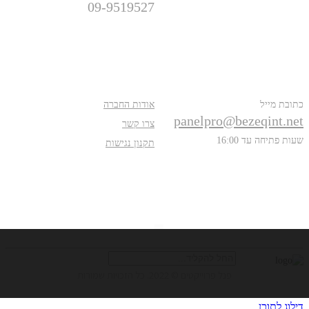
09-9519527
פרטים נוספים
אודות
כתובת מייל
אודות החברה
panelpro@bezeqint.net
צרו קשר
שעות פתיחה עד 16:00
תקנון נגישות
עקבו אחרינו
חיפוש
פנל פרוייקטים © 2022. כל הזכויות שמורות
דילוג לתוכן