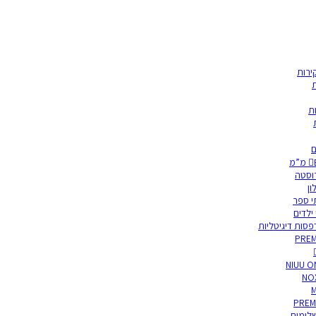
ירות
ת
ת
ם
רוסטה
לון
י ספר
 ילדים
סות דיגיטליות
PREM
NIUU O
NO
M
PREM
לימים