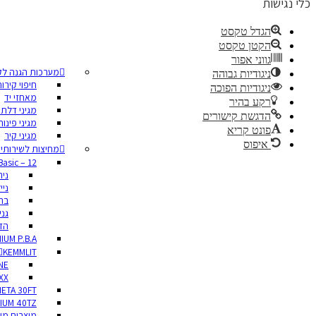
כלי נגישות
הגדל טקסט
הקטן טקסט
גווני אפור
מערכות הגנה לק
ניגודיות גבוהה
חיפוי קירו
ניגודיות הפוכה
מאחזי יד
רקע בהיר
מגיני דלתו
הדגשת קישורים
מגיני פינות
פונט קריא
מגיני קיר
איפוס
מחיצות לשירותי
Basic – 12 מ”מ
ני
ניי
בת
גני
הדפ
IUM P.B.A
KEMMLIT
NE
XX
ETA 30FT
IUM 40TZ
מוצרים מש