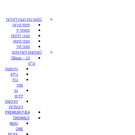
מערכות הגנה לקירות
חיפוי קירות
מאחזי יד
מגיני דלתות
מגיני פינות
מגיני קיר
מחיצות לשירותים
Basic – 12
מ”מ
נירוסטה
ניילון
בתי
ספר
גני
ילדים
הדפסות
דיגיטליות
PREMIUM P.B.A
KEMMLIT
NIUU
ONE
NOXX