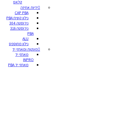
קלאס
ידיות אחיזה
CAP PBA
נילון קשיח PBA
נירוסטה 304
נירוסטה 316
PBA
ALU
נילון מחוספס
מעקות ומאחזי יד
מאחזי יד
INPRO
מאחזי יד PBA