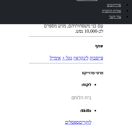
ב-23 דונם מדשאות וערוגות פרחים וכולל
פרוייקטים
בריכת שחייה אולימפית, מגרשי טניס,
אודות החברה
מגרשי משחקים ומשטחי חנייה. כ-5,500
צור קשר
נכי צה”ל חברים פעילים בבית הלוחם. יחד
עם בני משפחותיהם, מגיע מספרם
לכ-10,000 נפש.
שתף
פייסבוק
לינקדאין
גוגל +
אימייל
פרטי פרוייקט
לקוח:
בית הלוחם‎
Skills:
לוקרים
ספסלים