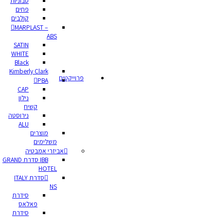
סבוניות
פחים
קולבים
MARPLAST –
ABS
SATIN
WHITE
Black
Kimberly Clark
פרוייקטים
PBA
CAP
נילון
קשיח
נירוסטה
ALU
מוצרים
משלימים
אביזרי אמבטיה
IBB סדרת GRAND
HOTEL
סדרת ITALY
NS
סידרת
פאלאס
סידרת