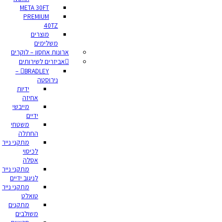
META 30FT
PREMIUM
40TZ
מוצרים
משלימים
ארונות אחסון – לוקרים
אביזרים לשירותים
BRADLEY –
נירוסטה
ידיות
אחיזה
מייבשי
ידיים
משטחי
החתלה
מתקני נייר
לכיסוי
אסלה
מתקני נייר
לניגוב ידיים
מתקני נייר
טואלט
מתקנים
משולבים