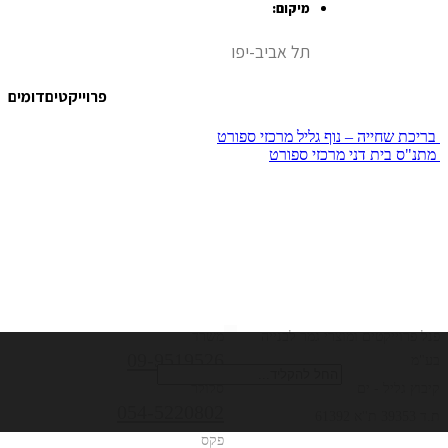
מיקום:
תל אביב-יפו
פרוייקטים
דומים
בריכת שחייה – נוף גליל
מרכזי ספורט
מתנ"ס בית דני‎
מרכזי ספורט
כתובת
טלפונים
חיפוש
פנל פרוייקטים ומוצרי גמר לבנייה
משרד
09-9519526
בע"מ
קיבוץ גליל - ים
סלולר
054-5220802
ת.ד 39353 ת''א 61392
פקס