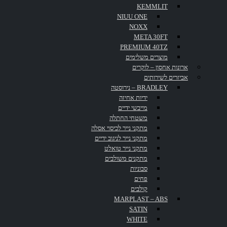
KEMMLIT
NIUU ONE
NOXX
בית
META 30FT
PREMIUM 40TZ
מוצרים משלימים
ארונות אחסון – לוקרים
אביזרים לשירותים
הלוחם
BRADLEY – נירוסטה
ידיות אחיזה
מייבשי ידיים
משטחי החתלה
מתקני נייר לכיסוי אסלה
ת"א‎
מתקני נייר לניגוב ידיים
מתקני נייר טואלט
מתקנים משולבים
סבוניות
פחים
קולבים
MARPLAST – ABS
דף הבית
»
פרוייקטים
»
בית הלוחם ת"א‎
SATIN
WHITE