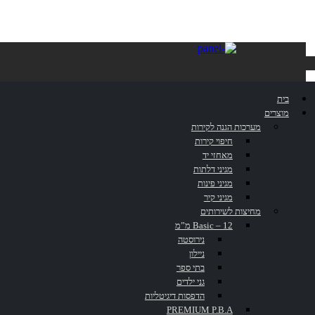
בית הלוחם
בית
מוצרים
ת"א‎
מערכות הגנה לקירות
חיפוי קירות
מאחזי יד
מגיני דלתות
מגיני פינות
מגיני קיר
מחיצות לשירותים
דף הבית
»
פרוייקטים
»
בית הלוחם ת"א‎
Basic – 12 מ”מ
נירוסטה
ניילון
בתי ספר
גני ילדים
הדפסות דיגיטליות
PREMIUM P.B.A