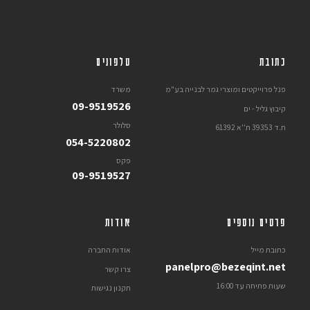
כתובת
טלפונים
פנל פרוייקטים ומוצרי גמר לבנייה בע"מ
משרד
09-9519526
קיבוץ גליל - ים
סלולר
ת.ד 39353 ת''א 61392
054-5220802
פקס
09-9519527
פרטים נוספים
אודות
כתובת מייל
אודות החברה
panelpro@bezeqint.net
צרו קשר
שעות פתיחה עד 16:00
תקנון נגישות