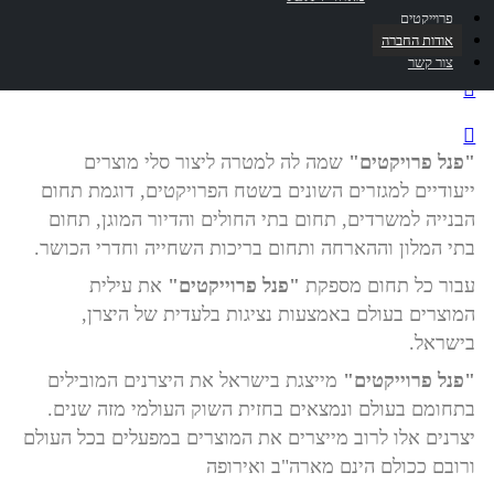
פרוייקטים
אודות החברה
צור קשר
"פנל פרויקטים"
שמה לה למטרה ליצור סלי מוצרים
ייעודיים למגזרים השונים בשטח הפרויקטים, דוגמת תחום
הבנייה למשרדים, תחום בתי החולים והדיור המוגן, תחום
בתי המלון וההארחה ותחום בריכות השחייה וחדרי הכושר.
עבור כל תחום מספקת
"פנל פרוייקטים"
את עילית
המוצרים בעולם באמצעות נציגות בלעדית של היצרן,
בישראל.
"פנל פרוייקטים"
מייצגת בישראל את היצרנים המובילים
בתחומם בעולם ונמצאים בחזית השוק העולמי מזה שנים.
יצרנים אלו לרוב מייצרים את המוצרים במפעלים בכל העולם
ורובם ככולם הינם מארה"ב ואירופה