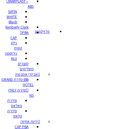
MARPLAST –
ABS
SATIN
WHITE
Black
Kimberly Clark
פרוייקטים
PBA
CAP
נילון
קשיח
נירוסטה
ALU
מוצרים
משלימים
אביזרי אמבטיה
IBB סדרת GRAND
HOTEL
סדרת ITALY
NS
סידרת
פאלאס
סידרת
קלאס
ידיות אחיזה
CAP PBA