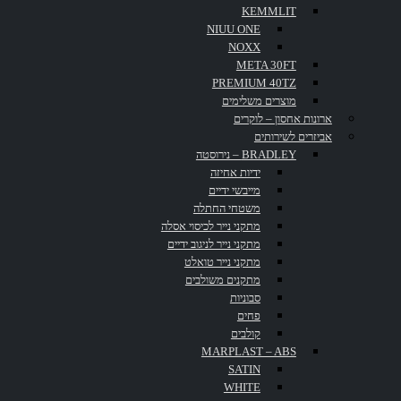
PLACE
KEMMLIT
NIUU ONE
NOXX
META 30FT
PREMIUM 40TZ
מוצרים משלימים
ארונות אחסון – לוקרים
אביזרים לשירותים
BRADLEY – נירוסטה
ידיות אחיזה
מייבשי ידיים
חזית השוק העולמי
משטחי החתלה
מתקני נייר לכיסוי אסלה
מתקני נייר לניגוב ידיים
פנל פרוייקטים
מתקני נייר טואלט
מתקנים משולבים
סבוניות
פחים
קולבים
MARPLAST – ABS
SATIN
פנל פרויקטים
הוקמה ב- 2002, על ידי קבוצת יזמים, ששמו
WHITE
להם מטרה ראשונה במעלה, להוביל את השוק הישראלי