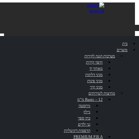
בית
מוצרים
מערכות הגנה לקירות
אודות
חיפוי קירות
מאחזי יד
מגיני דלתות
מגיני פינות
מגיני קיר
החברה
מחיצות לשירותים
Basic – 12 מ”מ
נירוסטה
ניילון
בתי ספר
גני ילדים
דף הבית
»
אודות החברה
הדפסות דיגיטליות
PREMIUM P.B.A