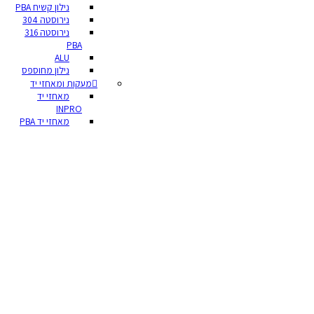
נילון קשיח PBA
נירוסטה 304
נירוסטה 316
PBA
ALU
נילון מחוספס
מעקות ומאחזי יד
מאחזי יד
INPRO
מאחזי יד PBA