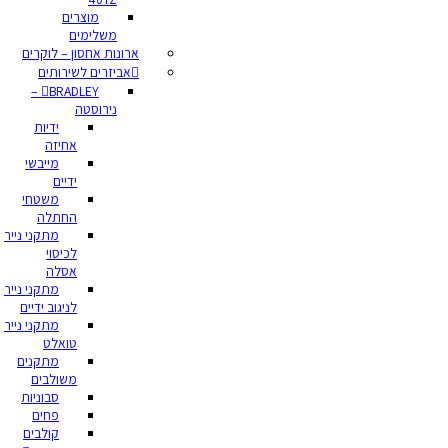
מוצרים
משלימים
ארונות אחסון – לוקרים
אביזרים לשירותים
BRADLEY –
נירוסטה
ידיות
אחיזה
מייבשי
ידיים
משטחי
החתלה
מתקני נייר
לכיסוי
אסלה
מתקני נייר
לניגוב ידיים
מתקני נייר
טואלט
מתקנים
משולבים
סבוניות
פחים
קולבים