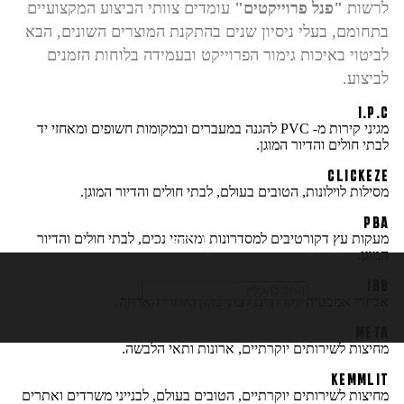
לרשות
"פנל פרוייקטים"
עומדים צוותי הביצוע המקצועיים
בתחומם, בעלי ניסיון שנים בהתקנת המוצרים השונים, הבא
לביטוי באיכות גימור הפרוייקט ובעמידה בלוחות הזמנים
לביצוע.
I.P.C
מגיני קירות מ- PVC להגנה במעברים ובמקומות חשופים ומאחזי יד
לבתי חולים והדיור המוגן.
CLICKEZE
מסילות לוילונות, הטובים בעולם, לבתי חולים והדיור המוגן.
PBA
מעקות עץ דקורטיבים למסדרונות ומאחזי נכים, לבתי חולים והדיור
חיפוש
המוגן.
IBB
אביזרי אמבטיה יוקרתיים לבתי מלון ואתרי הארחה.
META
מחיצות לשירותים יוקרתיים, ארונות ותאי הלבשה.
KEMMLIT
מחיצות לשירותים יוקרתיים, הטובים בעולם, לבנייני משרדים ואתרים