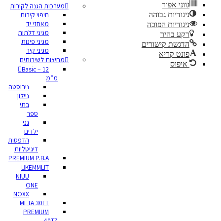
גווני אפור
מערכות הגנה לקירות
ניגודיות גבוהה
חיפוי קירות
מאחזי יד
ניגודיות הפוכה
מגיני דלתות
רקע בהיר
מגיני פינות
הדגשת קישורים
מגיני קיר
פונט קריא
מחיצות לשירותים
איפוס
Basic – 12
מ”מ
נירוסטה
ניילון
בתי
ספר
גני
ילדים
הדפסות
דיגיטליות
PREMIUM P.B.A
KEMMLIT
NIUU
ONE
NOXX
META 30FT
PREMIUM
40TZ