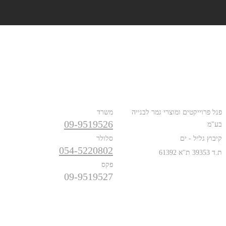
כתובת
טלפונים
פנל פרוייקטים ומוצרי גמר לבנייה
משרד
09-9519526
בע"מ
קיבוץ גליל - ים
סלולר
054-5220802
ת.ד 39353 ת''א 61392
פקס
09-9519527
פרטים נוספים
אודות